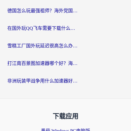
德国怎么玩最强祖师？海外党国服游戏加速器选择全攻略（附宝可梦Online实测）
在国外玩QQ飞车需要下载什么加速器呢？海外党亲测有效的国服游戏加速指南
雪糕工厂国外玩延迟很高怎么办？海外玩家国服游戏加速终极攻略（附实测推荐）
打江南百景图加速器哪个好？海外党踩坑N次后，终于找到不卡的秘诀
非洲玩装甲战争用什么加速器好？海外党亲测有效的国服游戏加速方案
下载应用
番茄 Windows PC电脑版