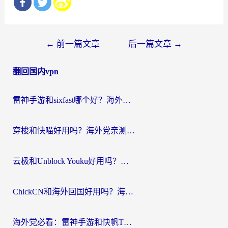
文
←
前一篇文章
后一篇文章
→
章
翻回国内vpn
导
航
雷神手游和sixfast哪个好？海外党亲测3款回国加速器，教你选对不踩坑
穿梭和快喵好用吗？海外党亲测：小众加速器对比+番茄加速器深度体验
云极和Unblock Youku好用吗？海外党亲测+2026回国加速器避坑指南
ChickCN和海外回国好用吗？海外党2026亲测：从手游到影音，选对加速器的3个关键
海外党必看：雷神手游和快帆TV版好用吗？3步选对回国加速器不踩坑