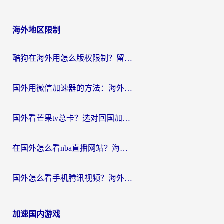
海外地区限制
酷狗在海外用怎么版权限制？留学生亲测：3步解决听国内音乐难题
国外用微信加速器的方法：海外党无缝连接国内生活的实用指南
国外看芒果tv总卡？选对回国加速器，轻松追《浪姐》不费劲
在国外怎么看nba直播网站？海外党专属体育观赛指南，告别地区限制！
国外怎么看手机腾讯视频？海外党亲测有效的追剧加速器选择指南
加速国内游戏