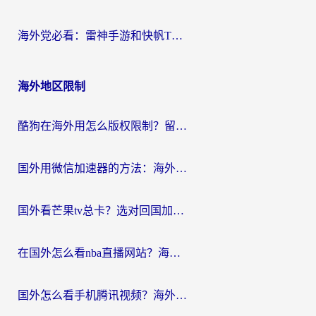
海外党必看：雷神手游和快帆TV版好用吗？3步选对回国加速器不踩坑
海外地区限制
酷狗在海外用怎么版权限制？留学生亲测：3步解决听国内音乐难题
国外用微信加速器的方法：海外党无缝连接国内生活的实用指南
国外看芒果tv总卡？选对回国加速器，轻松追《浪姐》不费劲
在国外怎么看nba直播网站？海外党专属体育观赛指南，告别地区限制！
国外怎么看手机腾讯视频？海外党亲测有效的追剧加速器选择指南