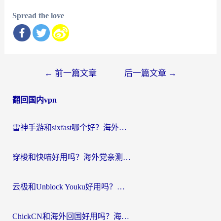
Spread the love
文
←
前一篇文章
后一篇文章
→
章
翻回国内vpn
导
航
雷神手游和sixfast哪个好？海外党亲测3款回国加速器，教你选对不踩坑
穿梭和快喵好用吗？海外党亲测：小众加速器对比+番茄加速器深度体验
云极和Unblock Youku好用吗？海外党亲测+2026回国加速器避坑指南
ChickCN和海外回国好用吗？海外党2026亲测：从手游到影音，选对加速器的3个关键