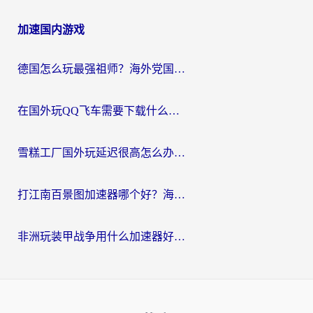
加速国内游戏
德国怎么玩最强祖师？海外党国服游戏加速器选择全攻略（附宝可梦Online实测）
在国外玩QQ飞车需要下载什么加速器呢？海外党亲测有效的国服游戏加速指南
雪糕工厂国外玩延迟很高怎么办？海外玩家国服游戏加速终极攻略（附实测推荐）
打江南百景图加速器哪个好？海外党踩坑N次后，终于找到不卡的秘诀
非洲玩装甲战争用什么加速器好？海外党亲测有效的国服游戏加速方案