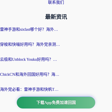
联系我们
最新资讯
雷神手游和sixfast哪个好？海外党亲测3款回国加速器，教你选对不踩坑
穿梭和快喵好用吗？海外党亲测：小众加速器对比+番茄加速器深度体验
云极和Unblock Youku好用吗？海外党亲测+2026回国加速器避坑指南
ChickCN和海外回国好用吗？海外党2026亲测：从手游到影音，选对加速器的3个关键
海外党必看：雷神手游和快帆TV版好用吗？3步选对回国加速器不踩坑
下载App免费加速回国