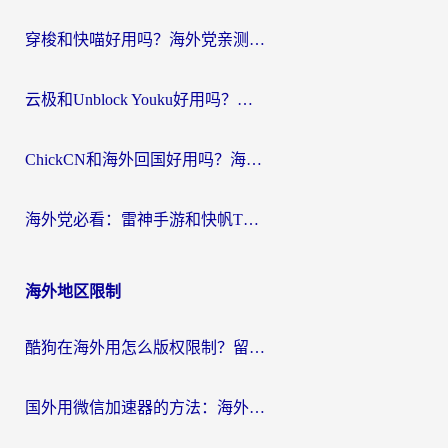
穿梭和快喵好用吗？海外党亲测：小众加速器对比+番茄加速器深度体验
云极和Unblock Youku好用吗？海外党亲测+2026回国加速器避坑指南
ChickCN和海外回国好用吗？海外党2026亲测：从手游到影音，选对加速器的3个关键
海外党必看：雷神手游和快帆TV版好用吗？3步选对回国加速器不踩坑
海外地区限制
酷狗在海外用怎么版权限制？留学生亲测：3步解决听国内音乐难题
国外用微信加速器的方法：海外党无缝连接国内生活的实用指南