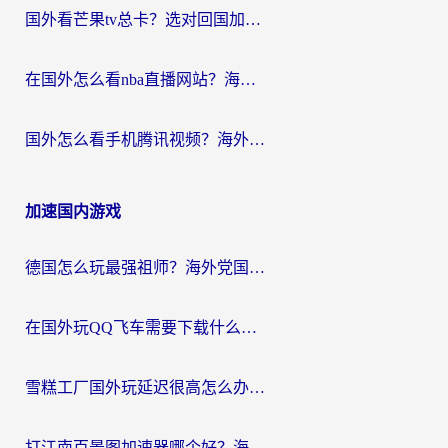
国外看芒果tv总卡？选对回国加速器，轻松追《浪姐》不费劲
在国外怎么看nba直播网站？海外党专属体育观赛指南，告别地区限制！
国外怎么看手机腾讯视频？海外党亲测有效的追剧加速器选择指南
加速国内游戏
德国怎么玩最强祖师？海外党国服游戏加速器选择全攻略（附宝可梦Online实测）
在国外玩QQ飞车需要下载什么加速器呢？海外党亲测有效的国服游戏加速指南
雪糕工厂国外玩延迟很高怎么办？海外玩家国服游戏加速终极攻略（附实测推荐）
打江南百景图加速器哪个好？海外党踩坑N次后，终于找到不卡的秘诀