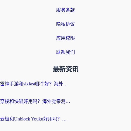
服务条款
隐私协议
应用权限
联系我们
最新资讯
雷神手游和sixfast哪个好？海外党亲测3款回国加速器，教你选对不踩坑
穿梭和快喵好用吗？海外党亲测：小众加速器对比+番茄加速器深度体验
云极和Unblock Youku好用吗？海外党亲测+2026回国加速器避坑指南