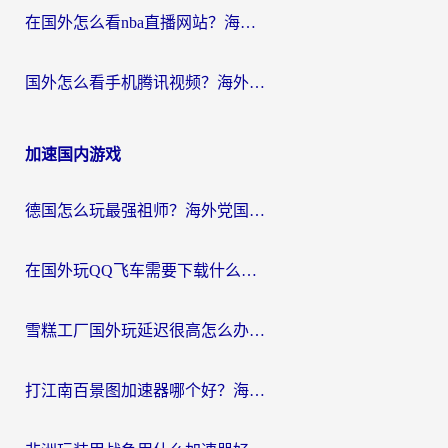
在国外怎么看nba直播网站？海外党专属体育观赛指南，告别地区限制！
国外怎么看手机腾讯视频？海外党亲测有效的追剧加速器选择指南
加速国内游戏
德国怎么玩最强祖师？海外党国服游戏加速器选择全攻略（附宝可梦Online实测）
在国外玩QQ飞车需要下载什么加速器呢？海外党亲测有效的国服游戏加速指南
雪糕工厂国外玩延迟很高怎么办？海外玩家国服游戏加速终极攻略（附实测推荐）
打江南百景图加速器哪个好？海外党踩坑N次后，终于找到不卡的秘诀