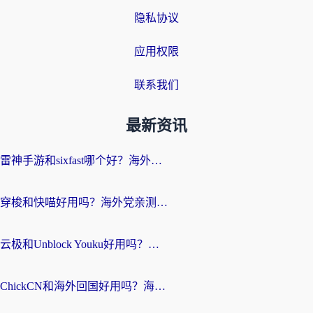
隐私协议
应用权限
联系我们
最新资讯
雷神手游和sixfast哪个好？海外党亲测3款回国加速器，教你选对不踩坑
穿梭和快喵好用吗？海外党亲测：小众加速器对比+番茄加速器深度体验
云极和Unblock Youku好用吗？海外党亲测+2026回国加速器避坑指南
ChickCN和海外回国好用吗？海外党2026亲测：从手游到影音，选对加速器的3个关键