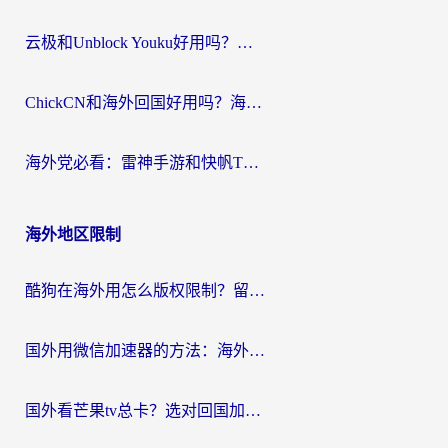
云极和Unblock Youku好用吗？海外党亲测+2026回国加速器避坑指南
ChickCN和海外回国好用吗？海外党2026亲测：从手游到影音，选对加速器的3个关键
海外党必看：雷神手游和快帆TV版好用吗？3步选对回国加速器不踩坑
海外地区限制
酷狗在海外用怎么版权限制？留学生亲测：3步解决听国内音乐难题
国外用微信加速器的方法：海外党无缝连接国内生活的实用指南
国外看芒果tv总卡？选对回国加速器，轻松追《浪姐》不费劲