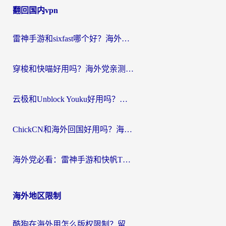
翻回国内vpn
导
航
雷神手游和sixfast哪个好？海外党亲测3款回国加速器，教你选对不踩坑
穿梭和快喵好用吗？海外党亲测：小众加速器对比+番茄加速器深度体验
云极和Unblock Youku好用吗？海外党亲测+2026回国加速器避坑指南
ChickCN和海外回国好用吗？海外党2026亲测：从手游到影音，选对加速器的3个关键
海外党必看：雷神手游和快帆TV版好用吗？3步选对回国加速器不踩坑
海外地区限制
酷狗在海外用怎么版权限制？留学生亲测：3步解决听国内音乐难题