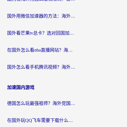
国外用微信加速器的方法：海外党无缝连接国内生活的实用指南
国外看芒果tv总卡？选对回国加速器，轻松追《浪姐》不费劲
在国外怎么看nba直播网站？海外党专属体育观赛指南，告别地区限制！
国外怎么看手机腾讯视频？海外党亲测有效的追剧加速器选择指南
加速国内游戏
德国怎么玩最强祖师？海外党国服游戏加速器选择全攻略（附宝可梦Online实测）
在国外玩QQ飞车需要下载什么加速器呢？海外党亲测有效的国服游戏加速指南