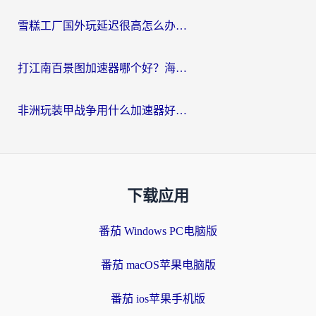
雪糕工厂国外玩延迟很高怎么办？海外玩家国服游戏加速终极攻略（附实测推荐）
打江南百景图加速器哪个好？海外党踩坑N次后，终于找到不卡的秘诀
非洲玩装甲战争用什么加速器好？海外党亲测有效的国服游戏加速方案
下载应用
番茄 Windows PC电脑版
番茄 macOS苹果电脑版
番茄 ios苹果手机版