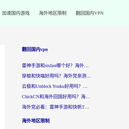
加速国内游戏
海外地区限制
翻回国内VPN
翻回国内vpn
雷神手游和sixfast哪个好？海外党亲测3款回国加速器，教你选对不踩坑
穿梭和快喵好用吗？海外党亲测：小众加速器对比+番茄加速器深度体验
云极和Unblock Youku好用吗？海外党亲测+2026回国加速器避坑指南
ChickCN和海外回国好用吗？海外党2026亲测：从手游到影音，选对加速器的3个关键
海外党必看：雷神手游和快帆TV版好用吗？3步选对回国加速器不踩坑
海外地区限制