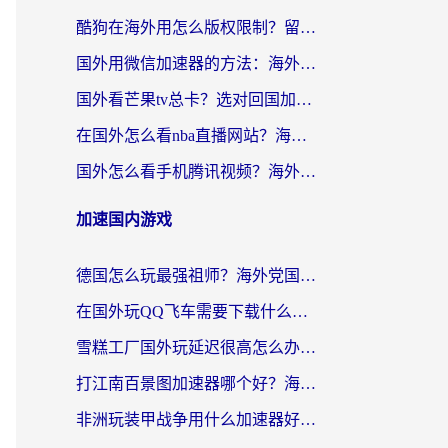
酷狗在海外用怎么版权限制？留学生亲测：3步解决听国内音乐难题
国外用微信加速器的方法：海外党无缝连接国内生活的实用指南
国外看芒果tv总卡？选对回国加速器，轻松追《浪姐》不费劲
在国外怎么看nba直播网站？海外党专属体育观赛指南，告别地区限制！
国外怎么看手机腾讯视频？海外党亲测有效的追剧加速器选择指南
加速国内游戏
德国怎么玩最强祖师？海外党国服游戏加速器选择全攻略（附宝可梦Online实测）
在国外玩QQ飞车需要下载什么加速器呢？海外党亲测有效的国服游戏加速指南
雪糕工厂国外玩延迟很高怎么办？海外玩家国服游戏加速终极攻略（附实测推荐）
打江南百景图加速器哪个好？海外党踩坑N次后，终于找到不卡的秘诀
非洲玩装甲战争用什么加速器好？海外党亲测有效的国服游戏加速方案