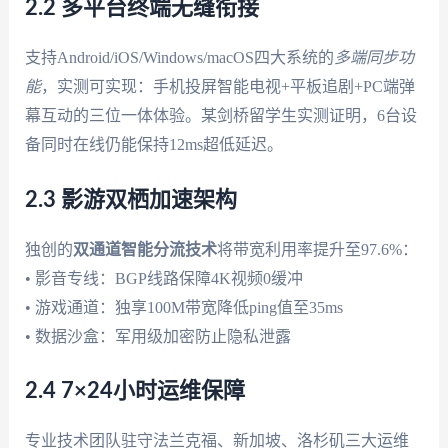
2.2 多平台终端无缝衔接
支持Android/iOS/Windows/macOS四大系统的
多端同步功
能
，实测可实现：手机投屏智能电视+平板追剧+PC端弹
幕互动的三位一体体验。某剑桥留学生实测证明，6台设
备同时在线仍能保持12ms超低延迟。
2.3 影游双栖加速架构
独创的
双通道智能分流技术
将带宽利用率提升至97.6%：
• 影音专线：BGP线路保障4K视频0缓冲
• 游戏通道：独享100M带宽降低ping值至35ms
• 数据沙盒：军用级加密防止隐私泄露
2.4 7×24小时运维保障
专业技术团队驻守法兰克福、新加坡、洛杉矶三大运维