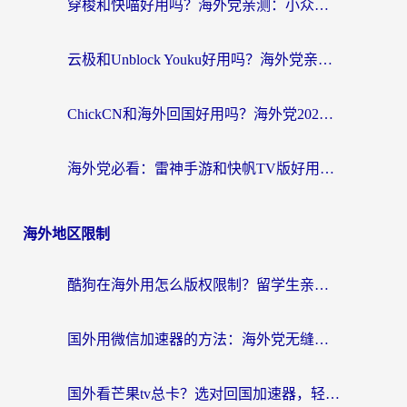
穿梭和快喵好用吗？海外党亲测：小众加速器对比+番茄加速器深度体验
云极和Unblock Youku好用吗？海外党亲测+2026回国加速器避坑指南
ChickCN和海外回国好用吗？海外党2026亲测：从手游到影音，选对加速器的3个关键
海外党必看：雷神手游和快帆TV版好用吗？3步选对回国加速器不踩坑
海外地区限制
酷狗在海外用怎么版权限制？留学生亲测：3步解决听国内音乐难题
国外用微信加速器的方法：海外党无缝连接国内生活的实用指南
国外看芒果tv总卡？选对回国加速器，轻松追《浪姐》不费劲