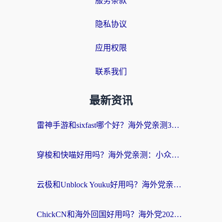
服务条款
隐私协议
应用权限
联系我们
最新资讯
雷神手游和sixfast哪个好？海外党亲测3款回国加速器，教你选对不踩坑
穿梭和快喵好用吗？海外党亲测：小众加速器对比+番茄加速器深度体验
云极和Unblock Youku好用吗？海外党亲测+2026回国加速器避坑指南
ChickCN和海外回国好用吗？海外党2026亲测：从手游到影音，选对加速器的3个关键