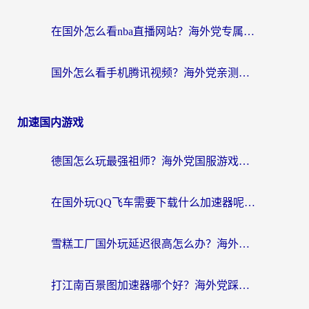
在国外怎么看nba直播网站？海外党专属体育观赛指南，告别地区限制！
国外怎么看手机腾讯视频？海外党亲测有效的追剧加速器选择指南
加速国内游戏
德国怎么玩最强祖师？海外党国服游戏加速器选择全攻略（附宝可梦Online实测）
在国外玩QQ飞车需要下载什么加速器呢？海外党亲测有效的国服游戏加速指南
雪糕工厂国外玩延迟很高怎么办？海外玩家国服游戏加速终极攻略（附实测推荐）
打江南百景图加速器哪个好？海外党踩坑N次后，终于找到不卡的秘诀