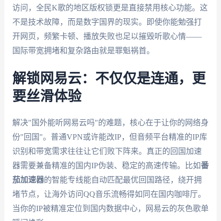
访问，全民K歌的地区版权锁更是直接禁用核心功能。这
不是技术故障，而是数字国界的现实。即使你能勉强打
开网页，频繁卡顿、播放失败也足以摧毁听歌心情——
国际带宽拥堵和复杂路由就是罪魁祸首。
解锁网易云：不仅仅是连通，更
要丝滑体验
解决"国外能听网易云吗"的难题，核心在于让你的网络身
份"回国"。普通VPN或许能改IP，但音频平台精准的IP库
识别和带宽需求往往让它们败下阵来。真正的回国加速
器需要兼备精准的国内IP伪装、稳定的高速传输。比如
番
茄加速器
的智能专线能自动匹配最优回国路径，绕开拥
堵节点，让海外访问QQ音乐流畅得如同在国内咖啡厅。
当你的IP被精准定位到国内数据中心，网易云的灰色歌单