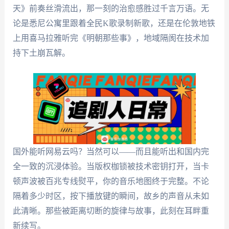
天》前奏丝滑流出，那一刻的治愈感胜过千言万语。无
论是悉尼公寓里跟着全民K歌录制新歌，还是在伦敦地铁
上用喜马拉雅听完《明朝那些事》，地域隔阂在技术加
持下土崩瓦解。
国外能听网易云吗？当然可以——而且能听出和国内完
全一致的沉浸体验。当版权枷锁被技术密钥打开，当卡
顿声波被百兆专线熨平，你的音乐地图终于完整。不论
隔着多少时区，按下播放键的瞬间，故乡的声音从未如
此清晰。那些被距离切断的旋律与故事，此刻在耳畔重
新续写。