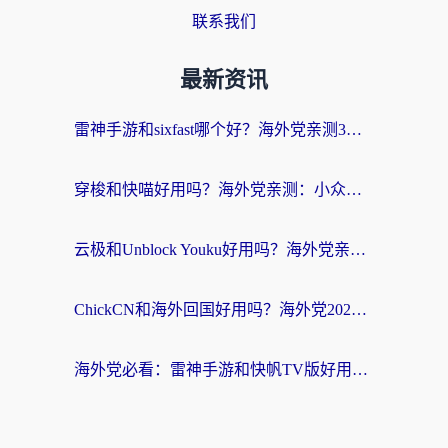
联系我们
最新资讯
雷神手游和sixfast哪个好？海外党亲测3款回国加速器，教你选对不踩坑
穿梭和快喵好用吗？海外党亲测：小众加速器对比+番茄加速器深度体验
云极和Unblock Youku好用吗？海外党亲测+2026回国加速器避坑指南
ChickCN和海外回国好用吗？海外党2026亲测：从手游到影音，选对加速器的3个关键
海外党必看：雷神手游和快帆TV版好用吗？3步选对回国加速器不踩坑