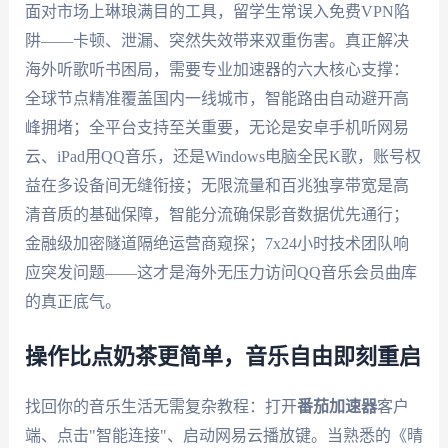
面对市场上琳琅满目的工具，留学生常误入免费VPN陷
阱——卡顿、泄漏、突然失效带来双重伤害。真正解决
海外听歌听书困局，需要专业加速器的六大核心支撑：
全球节点精准覆盖国内一线城市，智能路由自动避开高
峰拥堵；全平台支持至关重要，无论是安卓手机听网易
云、iPad用QQ音乐，还是Windows电脑全民K歌，账号权
益在多设备间无缝衔接；无限流量和百兆独享带宽是高
清音质的基础保障，智能分流确保影音数据优先通行；
金融级加密隧道隔绝运营商窥探；7x24小时技术团队响
应突发问题——这才是海外无压力访问QQ音乐会员曲库
的真正底气。
操作比点奶茶更简单，音乐自由即刻重启
找回你的音乐生活无需复杂教程：打开
番茄加速器
客户
端、点击"智能连接"、启动网易云播放键。当熟悉的《晴