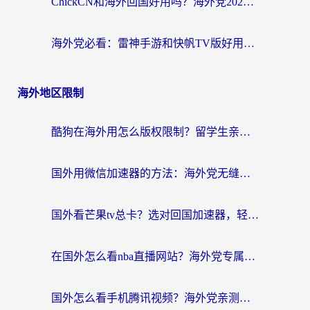
ChickCN和海外回国好用吗？海外党2026亲测：从手游到影音，选对加速器的3个关键
海外党必看：雷神手游和快帆TV版好用吗？3步选对回国加速器不踩坑
海外地区限制
酷狗在海外用怎么版权限制？留学生亲测：3步解决听国内音乐难题
国外用微信加速器的方法：海外党无缝连接国内生活的实用指南
国外看芒果tv总卡？选对回国加速器，轻松追《浪姐》不费劲
在国外怎么看nba直播网站？海外党专属体育观赛指南，告别地区限制！
国外怎么看手机腾讯视频？海外党亲测有效的追剧加速器选择指南