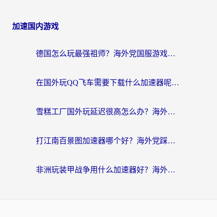
加速国内游戏
德国怎么玩最强祖师？海外党国服游戏加速器选择全攻略（附宝可梦Online实测）
在国外玩QQ飞车需要下载什么加速器呢？海外党亲测有效的国服游戏加速指南
雪糕工厂国外玩延迟很高怎么办？海外玩家国服游戏加速终极攻略（附实测推荐）
打江南百景图加速器哪个好？海外党踩坑N次后，终于找到不卡的秘诀
非洲玩装甲战争用什么加速器好？海外党亲测有效的国服游戏加速方案