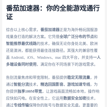
番茄加速器：你的全能游戏通行
证
综合以上核心需求，
番茄加速器
正是为海外畅玩国服游
戏量身打造的解决方案。它凭借
全球广泛分布的节点
和
智能推荐最优线路
的技术，确保无论你身处北美、欧洲
还是澳洲，都能获得最佳连接路径。其强大的兼容性覆
盖 Android、iOS、Windows、mac 四大平台，并支持
一人
多端设备同时使用
，满足你在不同场景下的游戏需求。
告别流量焦虑和带宽限制，番茄提供
稳定无限流量
，并
通过
智能分流
技术，
精选回国影音、游戏加速专线
，为
你提供
独享100M带宽
，让游戏画面流畅如本地，操作响
应快如闪电。在安全性上，它运用
数据安全加密
技术，
通过
专线传输
保障你的账号与数据安全无虞。更重要的