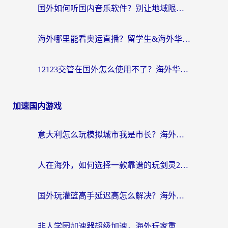
国外如何听国内音乐软件？别让地域限制，断了你的中文歌单
海外哪里能看奥运直播？留学生&海外华人必看的体育赛事观赛终极指南
12123交管在国外怎么使用不了？海外华人必看的无缝访问国内资源指南
加速国内游戏
意大利怎么玩模拟城市我是市长？海外党国服游戏加速终极攻略（附三国3量子特攻解决办法）
人在海外，如何选择一款靠谱的玩剑灵2加速器？
国外玩灌篮高手延迟高怎么解决？海外玩家国服游戏加速终极指南
非人学园加速器超级加速，海外玩家重返国服的通行证