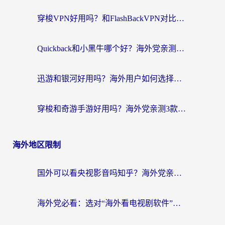
穿梭VPN好用吗？和FlashBackVPN对比哪个回国效果更好？
Quickback和小黑牛哪个好？海外党亲测指南，选对回国加速器秒回国内
迅游和银河好用吗？海外用户如何选择回国加速器实现无缝访问国内资源
穿梭和奇游手游好用吗？海外党亲测3款回国加速器，附蜜蜂加速器七天试用攻略
海外地区限制
国外可以看央视影音吗知乎？海外党亲测有效的回国加速方案
海外党必看：选对“海外看电视剧软件”，再也不用愁国内剧刷不了