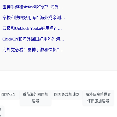
雷神手游和sixfast哪个好？海外党亲测3款回国加速器，教你选对不踩坑
穿梭和快喵好用吗？海外党亲测：小众加速器对比+番茄加速器深度体验
云极和Unblock Youku好用吗？海外党亲测+2026回国加速器避坑指南
ChickCN和海外回国好用吗？海外党2026亲测：从手游到影音，选对加速器的3个关键
海外党必看：雷神手游和快帆TV版好用吗？3步选对回国加速器不踩坑
回国VPN
番茄海外回国加
回国游戏加速器
海外玩魔兽世界
速器
怀旧服加速器
恐
势