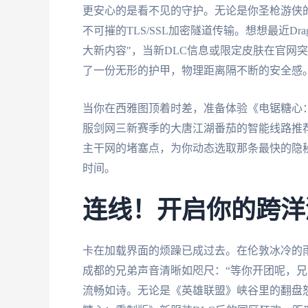
更安心的是看不见的守护。无论是你圣枪游侠
不可摧的TLS/SSL加密隧道传输。想想最近Dra
大新内容"，当新DLC信息或限定皮肤在官网
了一份无形的护甲，物理距离隔不断的安全感
当你在西雅图顶着时差，准备体验《电锯糖心：
服剑网三新赛季的大唐江湖番茄的智能线路推
主干网的堵塞点，为你动态选取那条最快的隐
时间。
连线！开启你的跨洋
卡在加载界面的烦躁已成过去。在伦敦冰冷的
成都的兄弟声音清晰如咫尺：“等你开团呢，兄
流畅如诗。无论是《英雄联盟》峡谷里的翻盘