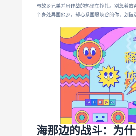
与故乡兄弟并肩作战的热望在挣扎。别急着放
个身处异国他乡，却心系国服峡谷的你，划破
海那边的战斗：为什