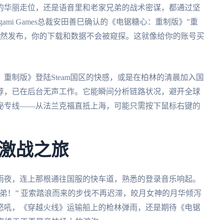
的华丽走位，还是语音里和老家兄弟的战术密谋，都通过坚
gami Games总裁安田善巳确认的《电锯糖心：重制版》"重
突然发布，你的下载和数据不会被窥探。这就像给你的账号买
。
重制版》登陆Steam国区的快感，或是在柏林的清晨加入国
荐，已在后台无声工作。它能瞬间分析链路状况，避开全球
秘专线——从法兰克福直抵上海，可能只需按下鼠标右键的
激战之旅
雨夜，连上那根通往国服的快车道，熟悉的登录音乐响起。
弟！” 亚索踏浪而来的步伐不再迟滞，皎月女神的月华倾泻
怒吼，《穿越火线》运输船上的枪林弹雨，还是期待《电锯