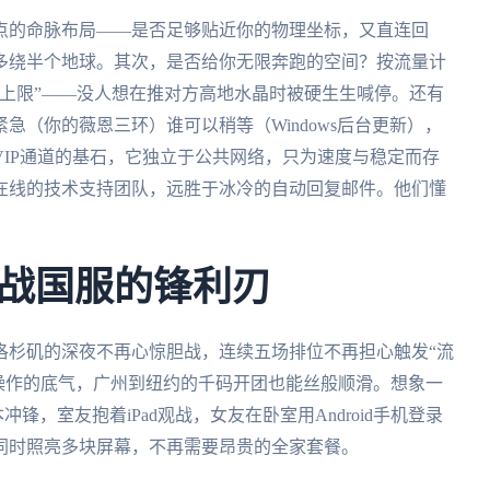
点的命脉布局——是否足够贴近你的物理坐标，又直连回
多绕半个地球。其次，是否给你无限奔跑的空间？按流量计
上限”——没人想在推对方高地水晶时被硬生生喊停。还有
急（你的薇恩三环）谁可以稍等（Windows后台更新），
IP通道的基石，它独立于公共网络，只为速度与稳定而存
在线的技术支持团队，远胜于冰冷的自动回复邮件。他们懂
战国服的锋利刃
洛杉矶的深夜不再心惊胆战，连续五场排位不再担心触发“流
端操作的底气，广州到纽约的千码开团也能丝般顺滑。想象一
冲锋，室友抱着iPad观战，女友在卧室用Android手机登录
同时照亮多块屏幕，不再需要昂贵的全家套餐。