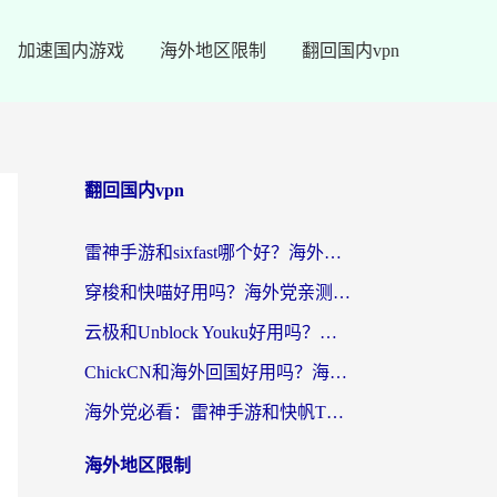
加速国内游戏
海外地区限制
翻回国内vpn
翻回国内vpn
雷神手游和sixfast哪个好？海外党亲测3款回国加速器，教你选对不踩坑
穿梭和快喵好用吗？海外党亲测：小众加速器对比+番茄加速器深度体验
云极和Unblock Youku好用吗？海外党亲测+2026回国加速器避坑指南
ChickCN和海外回国好用吗？海外党2026亲测：从手游到影音，选对加速器的3个关键
海外党必看：雷神手游和快帆TV版好用吗？3步选对回国加速器不踩坑
海外地区限制