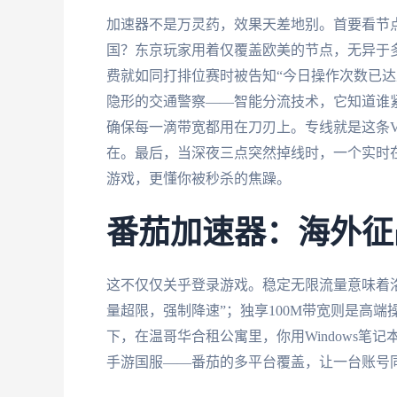
加速器不是万灵药，效果天差地别。首要看节
国？东京玩家用着仅覆盖欧美的节点，无异于
费就如同打排位赛时被告知“今日操作次数已达
隐形的交通警察——智能分流技术，它知道谁紧
确保每一滴带宽都用在刀刃上。专线就是这条V
在。最后，当深夜三点突然掉线时，一个实时
游戏，更懂你被秒杀的焦躁。
番茄加速器：海外征
这不仅仅关乎登录游戏。稳定无限流量意味着
量超限，强制降速”；独享100M带宽则是高
下，在温哥华合租公寓里，你用Windows笔记本
手游国服——番茄的多平台覆盖，让一台账号