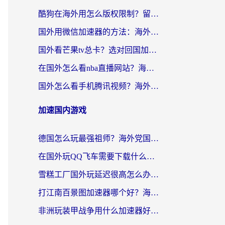
酷狗在海外用怎么版权限制？留学生亲测：3步解决听国内音乐难题
国外用微信加速器的方法：海外党无缝连接国内生活的实用指南
国外看芒果tv总卡？选对回国加速器，轻松追《浪姐》不费劲
在国外怎么看nba直播网站？海外党专属体育观赛指南，告别地区限制！
国外怎么看手机腾讯视频？海外党亲测有效的追剧加速器选择指南
加速国内游戏
德国怎么玩最强祖师？海外党国服游戏加速器选择全攻略（附宝可梦Online实测）
在国外玩QQ飞车需要下载什么加速器呢？海外党亲测有效的国服游戏加速指南
雪糕工厂国外玩延迟很高怎么办？海外玩家国服游戏加速终极攻略（附实测推荐）
打江南百景图加速器哪个好？海外党踩坑N次后，终于找到不卡的秘诀
非洲玩装甲战争用什么加速器好？海外党亲测有效的国服游戏加速方案