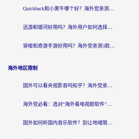
Quickback和小黑牛哪个好？海外党亲测指南，选对回国加速器秒回国内
迅游和银河好用吗？海外用户如何选择回国加速器实现无缝访问国内资源
穿梭和奇游手游好用吗？海外党亲测3款回国加速器，附蜜蜂加速器七天试用攻略
海外地区限制
国外可以看央视影音吗知乎？海外党亲测有效的回国加速方案
海外党必看：选对“海外看电视剧软件”，再也不用愁国内剧刷不了
国外如何听国内音乐软件？别让地域限制，断了你的中文歌单