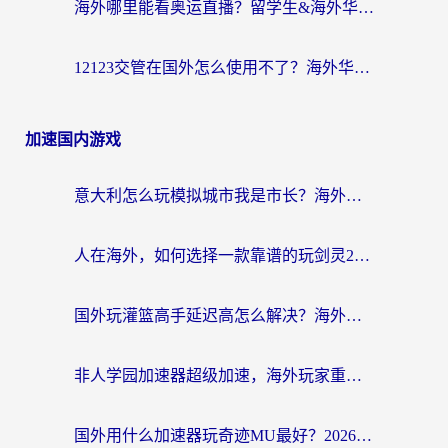
海外哪里能看奥运直播？留学生&海外华人必看的体育赛事观赛终极指南
12123交管在国外怎么使用不了？海外华人必看的无缝访问国内资源指南
加速国内游戏
意大利怎么玩模拟城市我是市长？海外党国服游戏加速终极攻略（附三国3量子特攻解决办法）
人在海外，如何选择一款靠谱的玩剑灵2加速器？
国外玩灌篮高手延迟高怎么解决？海外玩家国服游戏加速终极指南
非人学园加速器超级加速，海外玩家重返国服的通行证
国外用什么加速器玩奇迹MU最好？2026海外玩家国服游戏加速全攻略