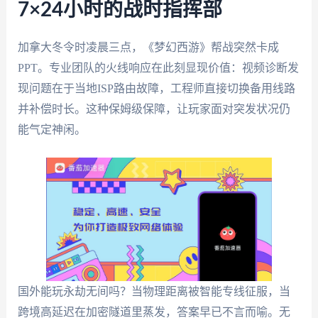
7×24小时的战时指挥部
加拿大冬令时凌晨三点，《梦幻西游》帮战突然卡成
PPT。专业团队的火线响应在此刻显现价值：视频诊断发
现问题在于当地ISP路由故障，工程师直接切换备用线路
并补偿时长。这种保姆级保障，让玩家面对突发状况仍
能气定神闲。
国外能玩永劫无间吗？当物理距离被智能专线征服，当
跨境高延迟在加密隧道里蒸发，答案早已不言而喻。无