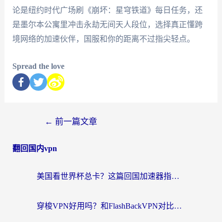
论是纽约时代广场刷《崩坏：星穹铁道》每日任务，还
是墨尔本公寓里冲击永劫无间天人段位，选择真正懂跨
境网络的加速伙伴，国服和你的距离不过指尖轻点。
Spread the love
←
前一篇文章
翻回国内vpn
美国看世界杯总卡？这篇回国加速器指南帮你无缝刷国内资源（附苹果手机VPN设置步骤）
穿梭VPN好用吗？和FlashBackVPN对比哪个回国效果更好？