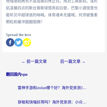
地域限制再也不是观赛的休止符。用对工具那刻，洛杉
矶凌晨四点的斯台普斯球馆亮如白昼，巴黎小酒馆里也
能听见中超球迷的呐喊。体育魂本无疆域，何须被像素
颗粒和缓冲圆圈阻隔？
Spread the love
←
前一篇文章
后一篇文章
→
翻回国内vpn
雷神手游和sixfast哪个好？海外党亲测3款回国加速器，教你选对不踩坑
穿梭和快喵好用吗？海外党亲测：小众加速器对比+番茄加速器深度体验