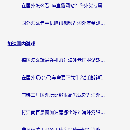
在国外怎么看nba直播网站？海外党专属体育观赛指南，告别地区限制！
国外怎么看手机腾讯视频？海外党亲测有效的追剧加速器选择指南
加速国内游戏
德国怎么玩最强祖师？海外党国服游戏加速器选择全攻略（附宝可梦Online实测）
在国外玩QQ飞车需要下载什么加速器呢？海外党亲测有效的国服游戏加速指南
雪糕工厂国外玩延迟很高怎么办？海外玩家国服游戏加速终极攻略（附实测推荐）
打江南百景图加速器哪个好？海外党踩坑N次后，终于找到不卡的秘诀
非洲玩装甲战争用什么加速器好？海外党亲测有效的国服游戏加速方案