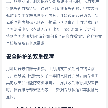
二月冬奥期间，朋友抱怨NBC解说干巴巴的，我直接甩
给他央视直播链接。通过加密专线看央视频，谷爱凌夺
冠时听到中文解说哽咽的声音，连场边记者采访选手父
母的同期声都毫无延迟。想看小众赛事？上周尝试用这
个方法看电竞《永劫无间》比赛，50G流量没卡过1秒。
特别当国内朋友问"海外如何看全运会直播"时，这套方案
直接解决所有长尾需求。
安全防护的双重保障
用加速器最怕账号泄露。上月朋友看英超时中钓鱼病
毒，盗号者用他账号买了三年腾讯体育会员。而专业工
具的双重加密能防这类陷阱，上周我收到银行风控警告
时，体育账号却安然无恙——数据专线像运钞车般隔离
危险。