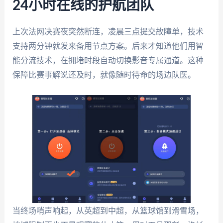
24小时在线的护航团队
上次法网决赛夜突然断连，凌晨三点提交故障单，技术
支持两分钟就发来备用节点方案。后来才知道他们用智
能分流技术，在拥堵时段自动切换影音专属通道。这种
保障比赛事解说还及时，就像随时待命的场边队医。
当终场哨声响起，从英超到中超，从篮球馆到滑雪场，