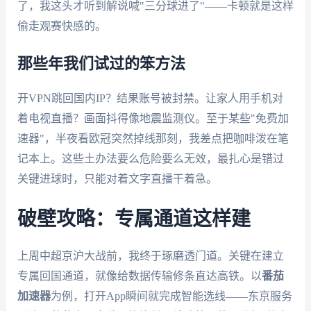
了，我这头才听到解说喊"三分球进了"——卡顿就是这样
偷走观赛快感的。
那些年我们试过的笨方法
开VPN跳回国内IP？结果账号被封禁。让家人用手机对
着电视直播？画面抖得像地震监测仪。至于某些"免费加
速器"，半夜看欧冠突然掉线那刻，我差点把咖啡泼在笔
记本上。这些土办法要么危险要么无效，最扎心是错过
关键进球时，只能对着文字直播干着急。
破壁攻略：专属通道这样建
上周中超京沪大战前，我终于琢磨透门道。关键在建立
专属回国通道，就像给数据传输修条直达高铁。以
番茄
加速器
为例，打开App瞬间就完成智能选线——东京服务