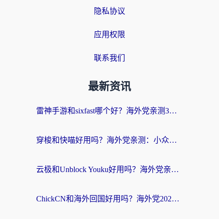
隐私协议
应用权限
联系我们
最新资讯
雷神手游和sixfast哪个好？海外党亲测3款回国加速器，教你选对不踩坑
穿梭和快喵好用吗？海外党亲测：小众加速器对比+番茄加速器深度体验
云极和Unblock Youku好用吗？海外党亲测+2026回国加速器避坑指南
ChickCN和海外回国好用吗？海外党2026亲测：从手游到影音，选对加速器的3个关键