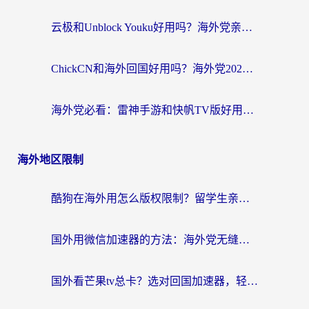
云极和Unblock Youku好用吗？海外党亲测+2026回国加速器避坑指南
ChickCN和海外回国好用吗？海外党2026亲测：从手游到影音，选对加速器的3个关键
海外党必看：雷神手游和快帆TV版好用吗？3步选对回国加速器不踩坑
海外地区限制
酷狗在海外用怎么版权限制？留学生亲测：3步解决听国内音乐难题
国外用微信加速器的方法：海外党无缝连接国内生活的实用指南
国外看芒果tv总卡？选对回国加速器，轻松追《浪姐》不费劲