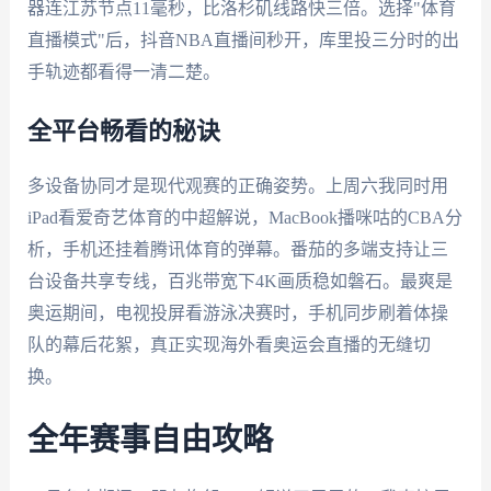
器连江苏节点11毫秒，比洛杉矶线路快三倍。选择"体育
直播模式"后，抖音NBA直播间秒开，库里投三分时的出
手轨迹都看得一清二楚。
全平台畅看的秘诀
多设备协同才是现代观赛的正确姿势。上周六我同时用
iPad看爱奇艺体育的中超解说，MacBook播咪咕的CBA分
析，手机还挂着腾讯体育的弹幕。番茄的多端支持让三
台设备共享专线，百兆带宽下4K画质稳如磐石。最爽是
奥运期间，电视投屏看游泳决赛时，手机同步刷着体操
队的幕后花絮，真正实现海外看奥运会直播的无缝切
换。
全年赛事自由攻略