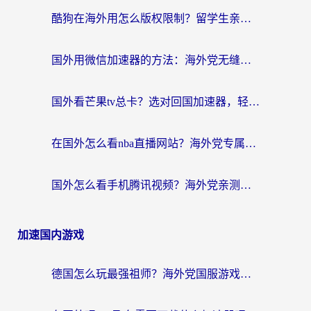
酷狗在海外用怎么版权限制？留学生亲测：3步解决听国内音乐难题
国外用微信加速器的方法：海外党无缝连接国内生活的实用指南
国外看芒果tv总卡？选对回国加速器，轻松追《浪姐》不费劲
在国外怎么看nba直播网站？海外党专属体育观赛指南，告别地区限制！
国外怎么看手机腾讯视频？海外党亲测有效的追剧加速器选择指南
加速国内游戏
德国怎么玩最强祖师？海外党国服游戏加速器选择全攻略（附宝可梦Online实测）