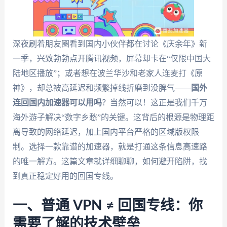
深夜刷着朋友圈看到国内小伙伴都在讨论《庆余年》新
一季，兴致勃勃点开腾讯视频，屏幕却卡在“仅限中国大
陆地区播放”；或者想在波兰华沙和老家人连麦打《原
神》，却总被高延迟和频繁掉线折磨到没脾气——
国外
连回国内加速器可以用吗
？当然可以！这正是我们千万
海外游子解决“数字乡愁”的关键。这背后的根源是物理距
离导致的网络延迟，加上国内平台严格的区域版权限
制。选择一款靠谱的加速器，就是打通这条信息高速路
的唯一解方。这篇文章就详细聊聊，如何避开陷阱，找
到真正稳定好用的回国专线。
一、普通 VPN ≠ 回国专线：你
需要了解的技术壁垒