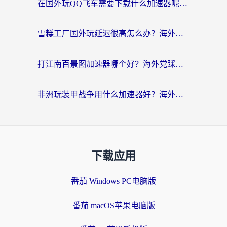
在国外玩QQ飞车需要下载什么加速器呢？海外党亲测有效的国服游戏加速指南
雪糕工厂国外玩延迟很高怎么办？海外玩家国服游戏加速终极攻略（附实测推荐）
打江南百景图加速器哪个好？海外党踩坑N次后，终于找到不卡的秘诀
非洲玩装甲战争用什么加速器好？海外党亲测有效的国服游戏加速方案
下载应用
番茄 Windows PC电脑版
番茄 macOS苹果电脑版