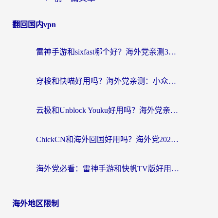
翻回国内vpn
雷神手游和sixfast哪个好？海外党亲测3款回国加速器，教你选对不踩坑
穿梭和快喵好用吗？海外党亲测：小众加速器对比+番茄加速器深度体验
云极和Unblock Youku好用吗？海外党亲测+2026回国加速器避坑指南
ChickCN和海外回国好用吗？海外党2026亲测：从手游到影音，选对加速器的3个关键
海外党必看：雷神手游和快帆TV版好用吗？3步选对回国加速器不踩坑
海外地区限制