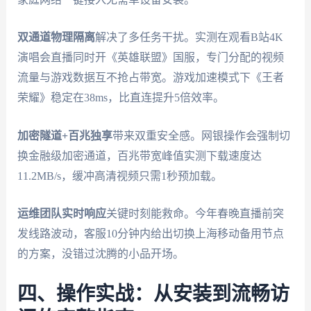
双通道物理隔离
解决了多任务干扰。实测在观看B站4K
演唱会直播同时开《英雄联盟》国服，专门分配的视频
流量与游戏数据互不抢占带宽。游戏加速模式下《王者
荣耀》稳定在38ms，比直连提升5倍效率。
加密隧道+百兆独享
带来双重安全感。网银操作会强制切
换金融级加密通道，百兆带宽峰值实测下载速度达
11.2MB/s，缓冲高清视频只需1秒预加载。
运维团队实时响应
关键时刻能救命。今年春晚直播前突
发线路波动，客服10分钟内给出切换上海移动备用节点
的方案，没错过沈腾的小品开场。
四、操作实战：从安装到流畅访