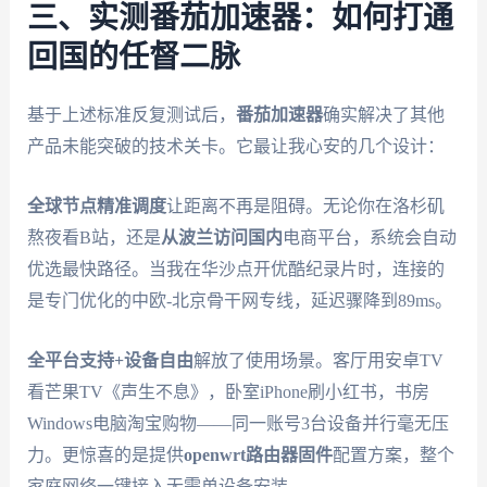
三、实测番茄加速器：如何打通
回国的任督二脉
基于上述标准反复测试后，
番茄加速器
确实解决了其他
产品未能突破的技术关卡。它最让我心安的几个设计：
全球节点精准调度
让距离不再是阻碍。无论你在洛杉矶
熬夜看B站，还是
从波兰访问国内
电商平台，系统会自动
优选最快路径。当我在华沙点开优酷纪录片时，连接的
是专门优化的中欧-北京骨干网专线，延迟骤降到89ms。
全平台支持+设备自由
解放了使用场景。客厅用安卓TV
看芒果TV《声生不息》，卧室iPhone刷小红书，书房
Windows电脑淘宝购物——同一账号3台设备并行毫无压
力。更惊喜的是提供
openwrt路由器固件
配置方案，整个
家庭网络一键接入无需单设备安装。