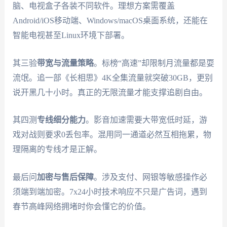
脑、电视盒子各装不同软件。理想方案需覆盖
Android/iOS移动端、Windows/macOS桌面系统，还能在
智能电视甚至Linux环境下部署。
其三验
带宽与流量策略
。标榜“高速”却限制月流量都是耍
流氓。追一部《长相思》4K全集流量就突破30GB，更别
说开黑几十小时。真正的无限流量才能支撑追剧自由。
其四测
专线细分能力
。影音加速需要大带宽低时延，游
戏对战则要求0丢包率。混用同一通道必然互相拖累，物
理隔离的专线才是正解。
最后问
加密与售后保障
。涉及支付、网银等敏感操作必
须端到端加密。7x24小时技术响应不只是广告词，遇到
春节高峰网络拥堵时你会懂它的价值。