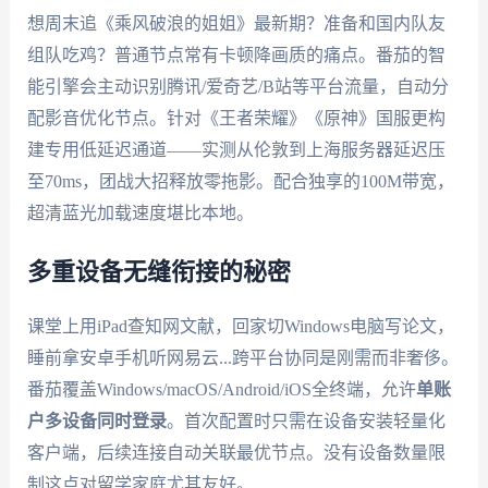
想周末追《乘风破浪的姐姐》最新期？准备和国内队友
组队吃鸡？普通节点常有卡顿降画质的痛点。番茄的智
能引擎会主动识别腾讯/爱奇艺/B站等平台流量，自动分
配影音优化节点。针对《王者荣耀》《原神》国服更构
建专用低延迟通道——实测从伦敦到上海服务器延迟压
至70ms，团战大招释放零拖影。配合独享的100M带宽，
超清蓝光加载速度堪比本地。
多重设备无缝衔接的秘密
课堂上用iPad查知网文献，回家切Windows电脑写论文，
睡前拿安卓手机听网易云...跨平台协同是刚需而非奢侈。
番茄覆盖Windows/macOS/Android/iOS全终端，允许
单账
户多设备同时登录
。首次配置时只需在设备安装轻量化
客户端，后续连接自动关联最优节点。没有设备数量限
制这点对留学家庭尤其友好。