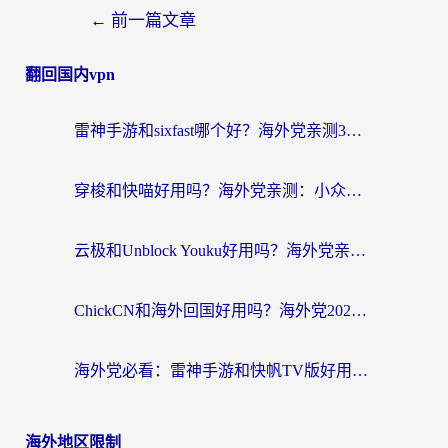
←
前一篇文章
翻回国内vpn
雷神手游和sixfast哪个好？海外党亲测3款回国加速器，教你选对不踩坑
穿梭和快喵好用吗？海外党亲测：小众加速器对比+番茄加速器深度体验
云极和Unblock Youku好用吗？海外党亲测+2026回国加速器避坑指南
ChickCN和海外回国好用吗？海外党2026亲测：从手游到影音，选对加速器的3个关键
海外党必看：雷神手游和快帆TV版好用吗？3步选对回国加速器不踩坑
海外地区限制