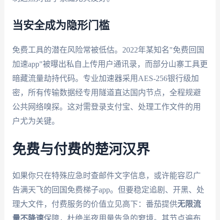
当安全成为隐形门槛
免费工具的潜在风险常被低估。2022年某知名"免费回国
加速app"被曝出私自上传用户通讯录，而部分山寨工具更
暗藏流量劫持代码。专业加速器采用AES-256银行级加
密，所有传输数据经专用隧道直达国内节点，全程规避
公共网络嗅探。这对需登录支付宝、处理工作文件的用
户尤为关键。
免费与付费的楚河汉界
如果你只在特殊应急时查邮件文字信息，或许能容忍广
告满天飞的回国免费梯子app。但要稳定追剧、开黑、处
理大文件，付费服务的价值立见高下：番茄提供
无限流
量不降速
保障，杜绝半夜用量告急的窘境。其节点遍布