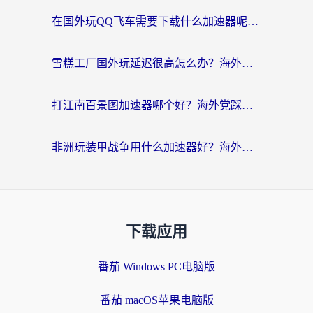
在国外玩QQ飞车需要下载什么加速器呢？海外党亲测有效的国服游戏加速指南
雪糕工厂国外玩延迟很高怎么办？海外玩家国服游戏加速终极攻略（附实测推荐）
打江南百景图加速器哪个好？海外党踩坑N次后，终于找到不卡的秘诀
非洲玩装甲战争用什么加速器好？海外党亲测有效的国服游戏加速方案
下载应用
番茄 Windows PC电脑版
番茄 macOS苹果电脑版