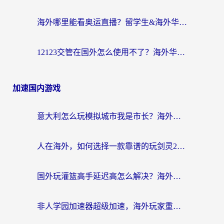
海外哪里能看奥运直播？留学生&海外华人必看的体育赛事观赛终极指南
12123交管在国外怎么使用不了？海外华人必看的无缝访问国内资源指南
加速国内游戏
意大利怎么玩模拟城市我是市长？海外党国服游戏加速终极攻略（附三国3量子特攻解决办法）
人在海外，如何选择一款靠谱的玩剑灵2加速器？
国外玩灌篮高手延迟高怎么解决？海外玩家国服游戏加速终极指南
非人学园加速器超级加速，海外玩家重返国服的通行证