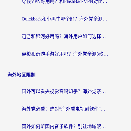
穿梭VPN好用吗？和FlashBackVPN对比哪个回国效果更好？
Quickback和小黑牛哪个好？海外党亲测指南，选对回国加速器秒回国内
迅游和银河好用吗？海外用户如何选择回国加速器实现无缝访问国内资源
穿梭和奇游手游好用吗？海外党亲测3款回国加速器，附蜜蜂加速器七天试用攻略
海外地区限制
国外可以看央视影音吗知乎？海外党亲测有效的回国加速方案
海外党必看：选对“海外看电视剧软件”，再也不用愁国内剧刷不了
国外如何听国内音乐软件？别让地域限制，断了你的中文歌单