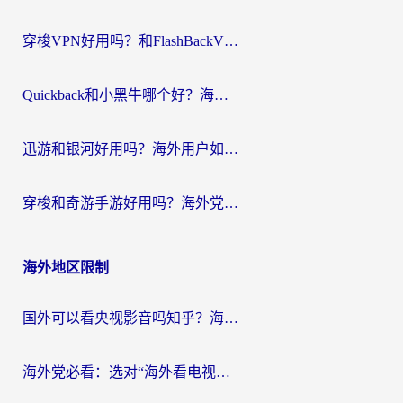
穿梭VPN好用吗？和FlashBackVPN对比哪个回国效果更好？
Quickback和小黑牛哪个好？海外党亲测指南，选对回国加速器秒回国内
迅游和银河好用吗？海外用户如何选择回国加速器实现无缝访问国内资源
穿梭和奇游手游好用吗？海外党亲测3款回国加速器，附蜜蜂加速器七天试用攻略
海外地区限制
国外可以看央视影音吗知乎？海外党亲测有效的回国加速方案
海外党必看：选对“海外看电视剧软件”，再也不用愁国内剧刷不了