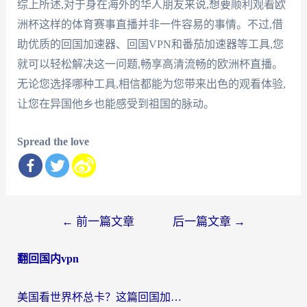
综上所述,对于身在海外的华人朋友来说,想要顺利观看欧
洲杯这样的体育赛事直播并非一件容易的事情。不过,借
助优质的回国加速器、回国VPN和番茄加速器等工具,您
就可以轻松解决这一问题,畅享高清流畅的欧洲杯直播。
无论您选择哪种工具,相信都能为您带来出色的观看体验,
让您在异国他乡也能感受到祖国的脉动。
Spread the love
文
←
前一篇文章
后一篇文章
→
章
翻回国内vpn
导
航
美国看世界杯总卡？这篇回国加速器指南帮你无缝刷国内资源（附苹果手机VPN设置步骤）