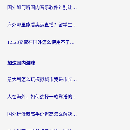
国外如何听国内音乐软件？别让地域限制，断了你的中文歌单
海外哪里能看奥运直播？留学生&海外华人必看的体育赛事观赛终极指南
12123交管在国外怎么使用不了？海外华人必看的无缝访问国内资源指南
加速国内游戏
意大利怎么玩模拟城市我是市长？海外党国服游戏加速终极攻略（附三国3量子特攻解决办法）
人在海外，如何选择一款靠谱的玩剑灵2加速器？
国外玩灌篮高手延迟高怎么解决？海外玩家国服游戏加速终极指南