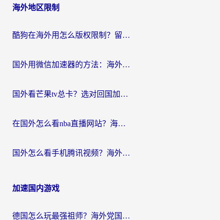
海外地区限制
酷狗在海外用怎么版权限制？留学生亲测：3步解决听国内音乐难题
国外用微信加速器的方法：海外党无缝连接国内生活的实用指南
国外看芒果tv总卡？选对回国加速器，轻松追《浪姐》不费劲
在国外怎么看nba直播网站？海外党专属体育观赛指南，告别地区限制！
国外怎么看手机腾讯视频？海外党亲测有效的追剧加速器选择指南
加速国内游戏
德国怎么玩最强祖师？海外党国服游戏加速器选择全攻略（附宝可梦Online实测）