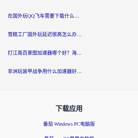
在国外玩QQ飞车需要下载什么加速器呢？海外党亲测有效的国服游戏加速指南
雪糕工厂国外玩延迟很高怎么办？海外玩家国服游戏加速终极攻略（附实测推荐）
打江南百景图加速器哪个好？海外党踩坑N次后，终于找到不卡的秘诀
非洲玩装甲战争用什么加速器好？海外党亲测有效的国服游戏加速方案
下载应用
番茄 Windows PC电脑版