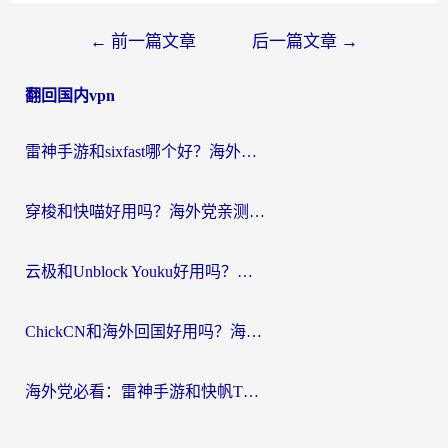
文
←
前一篇文章
后一篇文章
→
章
翻回国内vpn
导
航
雷神手游和sixfast哪个好？海外党亲测3款回国加速器，教你选对不踩坑
穿梭和快喵好用吗？海外党亲测：小众加速器对比+番茄加速器深度体验
云极和Unblock Youku好用吗？海外党亲测+2026回国加速器避坑指南
ChickCN和海外回国好用吗？海外党2026亲测：从手游到影音，选对加速器的3个关键
海外党必看：雷神手游和快帆TV版好用吗？3步选对回国加速器不踩坑