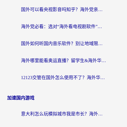
国外可以看央视影音吗知乎？海外党亲测有效的回国加速方案
海外党必看：选对“海外看电视剧软件”，再也不用愁国内剧刷不了
国外如何听国内音乐软件？别让地域限制，断了你的中文歌单
海外哪里能看奥运直播？留学生&海外华人必看的体育赛事观赛终极指南
12123交管在国外怎么使用不了？海外华人必看的无缝访问国内资源指南
加速国内游戏
意大利怎么玩模拟城市我是市长？海外党国服游戏加速终极攻略（附三国3量子特攻解决办法）