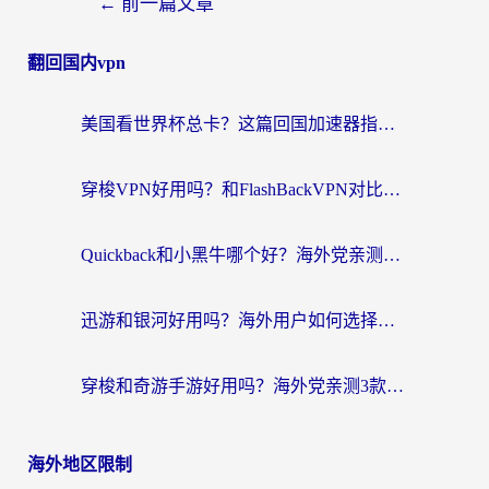
←
前一篇文章
翻回国内vpn
美国看世界杯总卡？这篇回国加速器指南帮你无缝刷国内资源（附苹果手机VPN设置步骤）
穿梭VPN好用吗？和FlashBackVPN对比哪个回国效果更好？
Quickback和小黑牛哪个好？海外党亲测指南，选对回国加速器秒回国内
迅游和银河好用吗？海外用户如何选择回国加速器实现无缝访问国内资源
穿梭和奇游手游好用吗？海外党亲测3款回国加速器，附蜜蜂加速器七天试用攻略
海外地区限制