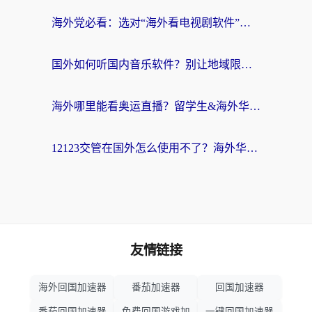
海外党必看：选对“海外看电视剧软件”，再也不用愁国内剧刷不了
国外如何听国内音乐软件？别让地域限制，断了你的中文歌单
海外哪里能看奥运直播？留学生&海外华人必看的体育赛事观赛终极指南
12123交管在国外怎么使用不了？海外华人必看的无缝访问国内资源指南
友情链接
海外回国加速器
番茄加速器
回国加速器
番茄回国加速器
免费回国游戏加
一键回国加速器