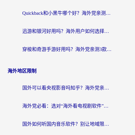
Quickback和小黑牛哪个好？海外党亲测指南，选对回国加速器秒回国内
迅游和银河好用吗？海外用户如何选择回国加速器实现无缝访问国内资源
穿梭和奇游手游好用吗？海外党亲测3款回国加速器，附蜜蜂加速器七天试用攻略
海外地区限制
国外可以看央视影音吗知乎？海外党亲测有效的回国加速方案
海外党必看：选对“海外看电视剧软件”，再也不用愁国内剧刷不了
国外如何听国内音乐软件？别让地域限制，断了你的中文歌单