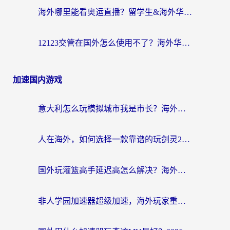
海外哪里能看奥运直播？留学生&海外华人必看的体育赛事观赛终极指南
12123交管在国外怎么使用不了？海外华人必看的无缝访问国内资源指南
加速国内游戏
意大利怎么玩模拟城市我是市长？海外党国服游戏加速终极攻略（附三国3量子特攻解决办法）
人在海外，如何选择一款靠谱的玩剑灵2加速器？
国外玩灌篮高手延迟高怎么解决？海外玩家国服游戏加速终极指南
非人学园加速器超级加速，海外玩家重返国服的通行证