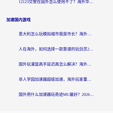
12123交管在国外怎么使用不了？海外华人必看的无缝访问国内资源指南
加速国内游戏
意大利怎么玩模拟城市我是市长？海外党国服游戏加速终极攻略（附三国3量子特攻解决办法）
人在海外，如何选择一款靠谱的玩剑灵2加速器？
国外玩灌篮高手延迟高怎么解决？海外玩家国服游戏加速终极指南
非人学园加速器超级加速，海外玩家重返国服的通行证
国外用什么加速器玩奇迹MU最好？2026海外玩家国服游戏加速全攻略