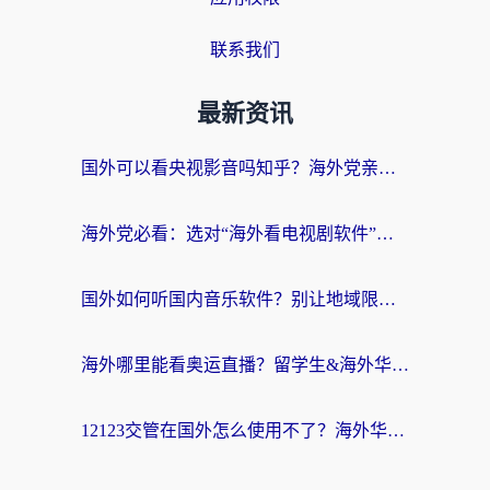
联系我们
最新资讯
国外可以看央视影音吗知乎？海外党亲测有效的回国加速方案
海外党必看：选对“海外看电视剧软件”，再也不用愁国内剧刷不了
国外如何听国内音乐软件？别让地域限制，断了你的中文歌单
海外哪里能看奥运直播？留学生&海外华人必看的体育赛事观赛终极指南
12123交管在国外怎么使用不了？海外华人必看的无缝访问国内资源指南