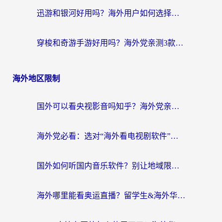
迅游和银河好用吗？海外用户如何选择回国加速器实现无缝访问国内资源
穿梭和奇游手游好用吗？海外党亲测3款回国加速器，附蜜蜂加速器七天试用攻略
海外地区限制
国外可以看央视影音吗知乎？海外党亲测有效的回国加速方案
海外党必看：选对“海外看电视剧软件”，再也不用愁国内剧刷不了
国外如何听国内音乐软件？别让地域限制，断了你的中文歌单
海外哪里能看奥运直播？留学生&海外华人必看的体育赛事观赛终极指南