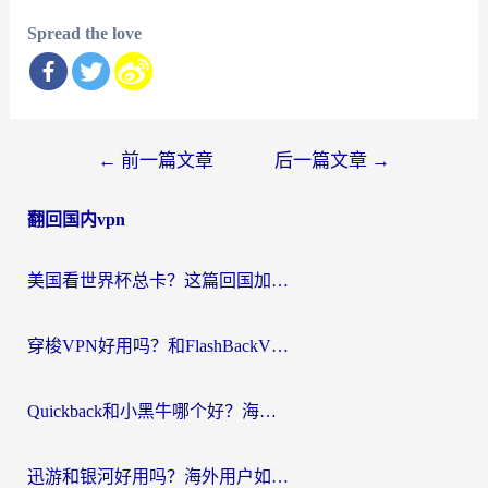
Spread the love
文
←
前一篇文章
后一篇文章
→
章
翻回国内vpn
导
航
美国看世界杯总卡？这篇回国加速器指南帮你无缝刷国内资源（附苹果手机VPN设置步骤）
穿梭VPN好用吗？和FlashBackVPN对比哪个回国效果更好？
Quickback和小黑牛哪个好？海外党亲测指南，选对回国加速器秒回国内
迅游和银河好用吗？海外用户如何选择回国加速器实现无缝访问国内资源