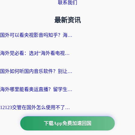
联系我们
最新资讯
国外可以看央视影音吗知乎？海外党亲测有效的回国加速方案
海外党必看：选对“海外看电视剧软件”，再也不用愁国内剧刷不了
国外如何听国内音乐软件？别让地域限制，断了你的中文歌单
海外哪里能看奥运直播？留学生&海外华人必看的体育赛事观赛终极指南
12123交管在国外怎么使用不了？海外华人必看的无缝访问国内资源指南
下载App免费加速回国