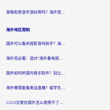
穿梭和奇游手游好用吗？海外党亲测3款回国加速器，附蜜蜂加速器七天试用攻略
海外地区限制
国外可以看央视影音吗知乎？海外党亲测有效的回国加速方案
海外党必看：选对“海外看电视剧软件”，再也不用愁国内剧刷不了
国外如何听国内音乐软件？别让地域限制，断了你的中文歌单
海外哪里能看奥运直播？留学生&海外华人必看的体育赛事观赛终极指南
12123交管在国外怎么使用不了？海外华人必看的无缝访问国内资源指南