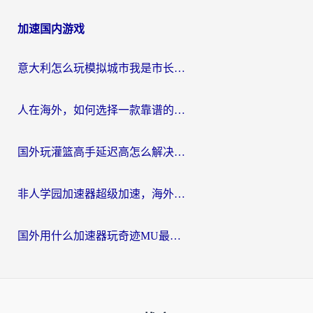
加速国内游戏
意大利怎么玩模拟城市我是市长？海外党国服游戏加速终极攻略（附三国3量子特攻解决办法）
人在海外，如何选择一款靠谱的玩剑灵2加速器？
国外玩灌篮高手延迟高怎么解决？海外玩家国服游戏加速终极指南
非人学园加速器超级加速，海外玩家重返国服的通行证
国外用什么加速器玩奇迹MU最好？2026海外玩家国服游戏加速全攻略