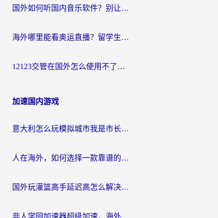
国外如何听国内音乐软件？别让地域限制，断了你的中文歌单
海外哪里能看奥运直播？留学生&海外华人必看的体育赛事观赛终极指南
12123交管在国外怎么使用不了？海外华人必看的无缝访问国内资源指南
加速国内游戏
意大利怎么玩模拟城市我是市长？海外党国服游戏加速终极攻略（附三国3量子特攻解决办法）
人在海外，如何选择一款靠谱的玩剑灵2加速器？
国外玩灌篮高手延迟高怎么解决？海外玩家国服游戏加速终极指南
非人学园加速器超级加速，海外玩家重返国服的通行证