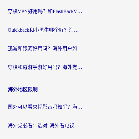
穿梭VPN好用吗？和FlashBackVPN对比哪个回国效果更好？
Quickback和小黑牛哪个好？海外党亲测指南，选对回国加速器秒回国内
迅游和银河好用吗？海外用户如何选择回国加速器实现无缝访问国内资源
穿梭和奇游手游好用吗？海外党亲测3款回国加速器，附蜜蜂加速器七天试用攻略
海外地区限制
国外可以看央视影音吗知乎？海外党亲测有效的回国加速方案
海外党必看：选对“海外看电视剧软件”，再也不用愁国内剧刷不了