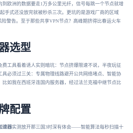
内到欧洲的数据要走1万多公里光纤，信号每跳一个节点就增
，起手式还没放完就被秒杀三次。更坑的是游戏厂商的区域
风险警告。至于那些共享VPN节点？高峰期挤得比春运火车
器选型
免费工具看着诱人实则暗坑：节点挤爆限速不说，半夜玩征
工具必须过三关：专属物理线路避开公共网络堵点、智能协
。比如我在西班牙连国内服务器，经过法兰克福中继节点比
牌配置
加速器
实测放开那三国3时深有体会——智能算法每秒扫描十