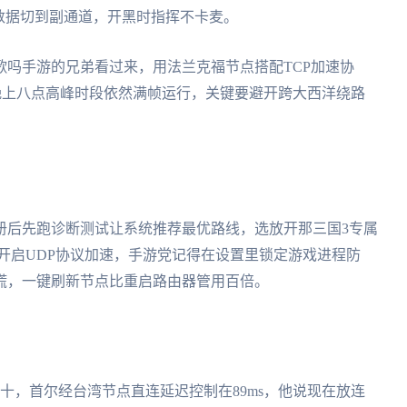
数据切到副通道，开黑时指挥不卡麦。
吗手游的兄弟看过来，用法兰克福节点搭配TCP加速协
测晚上八点高峰时段依然满帧运行，关键要避开跨大西洋绕路
册后先跑诊断测试让系统推荐最优路线，选放开那三国3专属
开启UDP协议加速，手游党记得在设置里锁定游戏进程防
慌，一键刷新节点比重启路由器管用百倍。
十，首尔经台湾节点直连延迟控制在89ms，他说现在放连