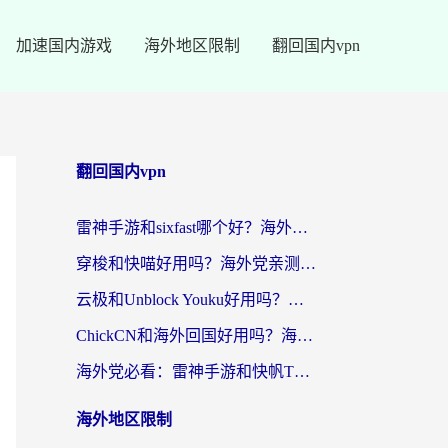
加速国内游戏
海外地区限制
翻回国内vpn
翻回国内vpn
雷神手游和sixfast哪个好？海外党亲测3款回国加速器，教你选对不踩坑
穿梭和快喵好用吗？海外党亲测：小众加速器对比+番茄加速器深度体验
云极和Unblock Youku好用吗？海外党亲测+2026回国加速器避坑指南
ChickCN和海外回国好用吗？海外党2026亲测：从手游到影音，选对加速器的3个关键
海外党必看：雷神手游和快帆TV版好用吗？3步选对回国加速器不踩坑
海外地区限制