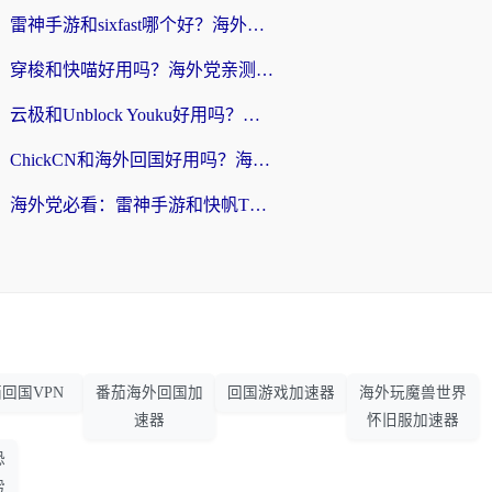
雷神手游和sixfast哪个好？海外党亲测3款回国加速器，教你选对不踩坑
穿梭和快喵好用吗？海外党亲测：小众加速器对比+番茄加速器深度体验
云极和Unblock Youku好用吗？海外党亲测+2026回国加速器避坑指南
ChickCN和海外回国好用吗？海外党2026亲测：从手游到影音，选对加速器的3个关键
海外党必看：雷神手游和快帆TV版好用吗？3步选对回国加速器不踩坑
回国VPN
番茄海外回国加
回国游戏加速器
海外玩魔兽世界
速器
怀旧服加速器
恐
势