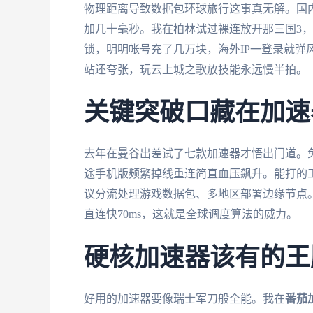
物理距离导致数据包环球旅行这事真无解。国
加几十毫秒。我在柏林试过裸连放开那三国3
锁，明明帐号充了几万块，海外IP一登录就弹
站还夸张，玩云上城之歌放技能永远慢半拍。
关键突破口藏在加速
去年在曼谷出差试了七款加速器才悟出门道。
途手机版频繁掉线重连简直血压飙升。能打的
议分流处理游戏数据包、多地区部署边缘节点
直连快70ms，这就是全球调度算法的威力。
硬核加速器该有的王
好用的加速器要像瑞士军刀般全能。我在
番茄