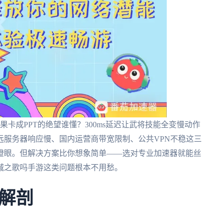
卡成PPT的绝望谁懂？300ms延迟让武将技能全变慢动作
远服务器响应慢、国内运营商带宽限制、公共VPN不稳这三
瞪眼。但解决方案比你想象简单——选对专业加速器就能丝
城之歌吗手游这类问题根本不用愁。
解剖