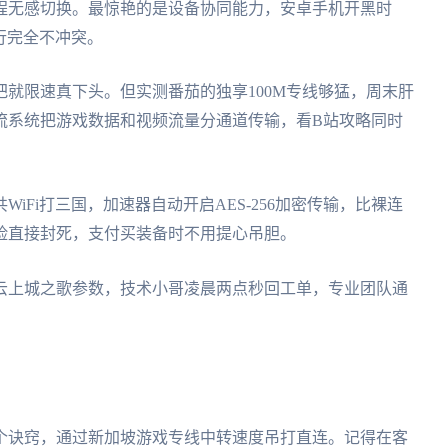
程无感切换。最惊艳的是设备协同能力，安卓手机开黑时
并行完全不冲突。
就限速真下头。但实测番茄的独享100M专线够猛，周末肝
流系统把游戏数据和视频流量分通道传输，看B站攻略同时
iFi打三国，加速器自动开启AES-256加密传输，比裸连
险直接封死，支付买装备时不用提心吊胆。
云上城之歌参数，技术小哥凌晨两点秒回工单，专业团队通
个诀窍，通过新加坡游戏专线中转速度吊打直连。记得在客