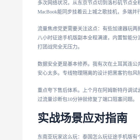
多次网络状况，从东京节点切到洛杉矶节点全
MacBook能同步挂着云上城之歌挂机，多端
流量焦虑党更需要关注这点：有些加速器玩两把
八小时征途手机版副本全程满速，内置智能分
打团战完全无压力。
数据安全更是基本修养。我有次在土耳其连公共W
安心太多。专线物理隔离的设计把黑客钓包风
重点夸下售后体系。上个月在阿姆斯特丹调试
过流量诊断包10分钟就修复了端口阻塞问题。
实战场景应对指南
东南亚玩家这么玩：泰国怎么玩征途手机版有