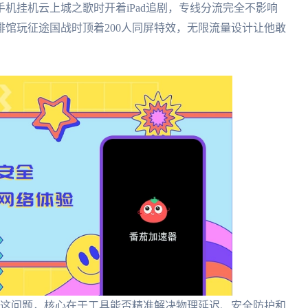
机挂机云上城之歌时开着iPad追剧，专线分流完全不影响
馆玩征途国战时顶着200人同屏特效，无限流量设计让他敢
点这问题，核心在于工具能否精准解决物理延迟、安全防护和