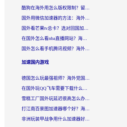
酷狗在海外用怎么版权限制？留学生亲测：3步解决听国内音乐难题
国外用微信加速器的方法：海外党无缝连接国内生活的实用指南
国外看芒果tv总卡？选对回国加速器，轻松追《浪姐》不费劲
在国外怎么看nba直播网站？海外党专属体育观赛指南，告别地区限制！
国外怎么看手机腾讯视频？海外党亲测有效的追剧加速器选择指南
加速国内游戏
德国怎么玩最强祖师？海外党国服游戏加速器选择全攻略（附宝可梦Online实测）
在国外玩QQ飞车需要下载什么加速器呢？海外党亲测有效的国服游戏加速指南
雪糕工厂国外玩延迟很高怎么办？海外玩家国服游戏加速终极攻略（附实测推荐）
打江南百景图加速器哪个好？海外党踩坑N次后，终于找到不卡的秘诀
非洲玩装甲战争用什么加速器好？海外党亲测有效的国服游戏加速方案