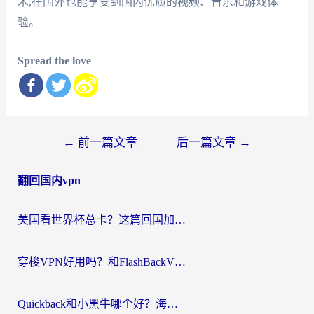
术,在国外也能享受到国内优质的视频、音乐和游戏体
验。
Spread the love
文
←
前一篇文章
后一篇文章
→
章
翻回国内vpn
导
航
美国看世界杯总卡？这篇回国加速器指南帮你无缝刷国内资源（附苹果手机VPN设置步骤）
穿梭VPN好用吗？和FlashBackVPN对比哪个回国效果更好？
Quickback和小黑牛哪个好？海外党亲测指南，选对回国加速器秒回国内