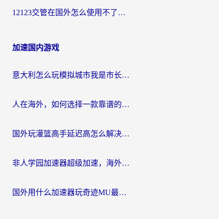
12123交管在国外怎么使用不了？海外华人必看的无缝访问国内资源指南
加速国内游戏
意大利怎么玩模拟城市我是市长？海外党国服游戏加速终极攻略（附三国3量子特攻解决办法）
人在海外，如何选择一款靠谱的玩剑灵2加速器？
国外玩灌篮高手延迟高怎么解决？海外玩家国服游戏加速终极指南
非人学园加速器超级加速，海外玩家重返国服的通行证
国外用什么加速器玩奇迹MU最好？2026海外玩家国服游戏加速全攻略