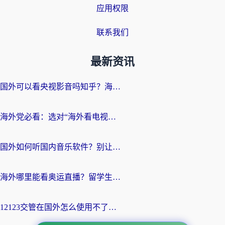
应用权限
联系我们
最新资讯
国外可以看央视影音吗知乎？海外党亲测有效的回国加速方案
海外党必看：选对“海外看电视剧软件”，再也不用愁国内剧刷不了
国外如何听国内音乐软件？别让地域限制，断了你的中文歌单
海外哪里能看奥运直播？留学生&海外华人必看的体育赛事观赛终极指南
12123交管在国外怎么使用不了？海外华人必看的无缝访问国内资源指南