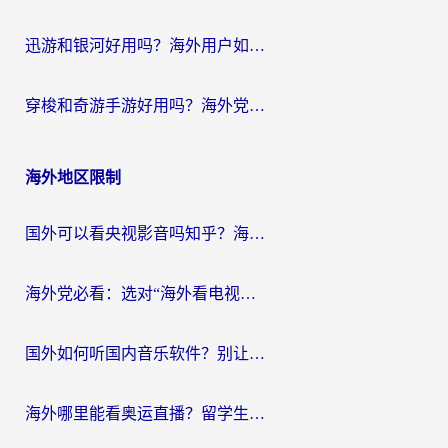
迅游和银河好用吗？海外用户如何选择回国加速器实现无缝访问国内资源
穿梭和奇游手游好用吗？海外党亲测3款回国加速器，附蜜蜂加速器七天试用攻略
海外地区限制
国外可以看央视影音吗知乎？海外党亲测有效的回国加速方案
海外党必看：选对“海外看电视剧软件”，再也不用愁国内剧刷不了
国外如何听国内音乐软件？别让地域限制，断了你的中文歌单
海外哪里能看奥运直播？留学生&海外华人必看的体育赛事观赛终极指南