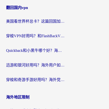
章
翻回国内vpn
导
航
美国看世界杯总卡？这篇回国加速器指南帮你无缝刷国内资源（附苹果手机VPN设置步骤）
穿梭VPN好用吗？和FlashBackVPN对比哪个回国效果更好？
Quickback和小黑牛哪个好？海外党亲测指南，选对回国加速器秒回国内
迅游和银河好用吗？海外用户如何选择回国加速器实现无缝访问国内资源
穿梭和奇游手游好用吗？海外党亲测3款回国加速器，附蜜蜂加速器七天试用攻略
海外地区限制