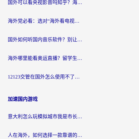
国外可以看央视影音吗知乎？海外党亲测有效的回国加速方案
海外党必看：选对“海外看电视剧软件”，再也不用愁国内剧刷不了
国外如何听国内音乐软件？别让地域限制，断了你的中文歌单
海外哪里能看奥运直播？留学生&海外华人必看的体育赛事观赛终极指南
12123交管在国外怎么使用不了？海外华人必看的无缝访问国内资源指南
加速国内游戏
意大利怎么玩模拟城市我是市长？海外党国服游戏加速终极攻略（附三国3量子特攻解决办法）
人在海外，如何选择一款靠谱的玩剑灵2加速器？