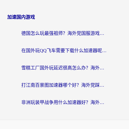
加速国内游戏
德国怎么玩最强祖师？海外党国服游戏加速器选择全攻略（附宝可梦Online实测）
在国外玩QQ飞车需要下载什么加速器呢？海外党亲测有效的国服游戏加速指南
雪糕工厂国外玩延迟很高怎么办？海外玩家国服游戏加速终极攻略（附实测推荐）
打江南百景图加速器哪个好？海外党踩坑N次后，终于找到不卡的秘诀
非洲玩装甲战争用什么加速器好？海外党亲测有效的国服游戏加速方案