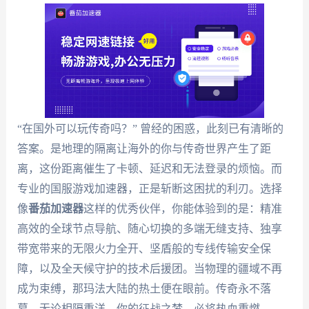
“在国外可以玩传奇吗？” 曾经的困惑，此刻已有清晰的
答案。是地理的隔离让海外的你与传奇世界产生了距
离，这份距离催生了卡顿、延迟和无法登录的烦恼。而
专业的国服游戏加速器，正是斩断这困扰的利刃。选择
像
番茄加速器
这样的优秀伙伴，你能体验到的是：精准
高效的全球节点导航、随心切换的多端无缝支持、独享
带宽带来的无限火力全开、坚盾般的专线传输安全保
障，以及全天候守护的技术后援团。当物理的疆域不再
成为束缚，那玛法大陆的热土便在眼前。传奇永不落
幕，无论相隔重洋，你的征战之梦，必将热血重燃。