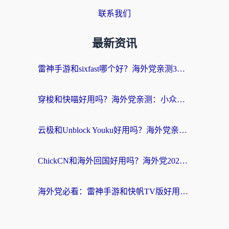
联系我们
最新资讯
雷神手游和sixfast哪个好？海外党亲测3款回国加速器，教你选对不踩坑
穿梭和快喵好用吗？海外党亲测：小众加速器对比+番茄加速器深度体验
云极和Unblock Youku好用吗？海外党亲测+2026回国加速器避坑指南
ChickCN和海外回国好用吗？海外党2026亲测：从手游到影音，选对加速器的3个关键
海外党必看：雷神手游和快帆TV版好用吗？3步选对回国加速器不踩坑