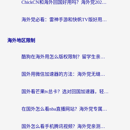
ChickCN和海外回国好用吗？海外党2026亲测：从手游到影音，选对加速器的3个关键
海外党必看：雷神手游和快帆TV版好用吗？3步选对回国加速器不踩坑
海外地区限制
酷狗在海外用怎么版权限制？留学生亲测：3步解决听国内音乐难题
国外用微信加速器的方法：海外党无缝连接国内生活的实用指南
国外看芒果tv总卡？选对回国加速器，轻松追《浪姐》不费劲
在国外怎么看nba直播网站？海外党专属体育观赛指南，告别地区限制！
国外怎么看手机腾讯视频？海外党亲测有效的追剧加速器选择指南