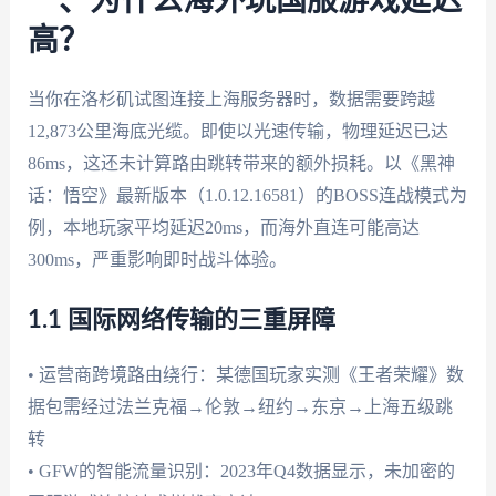
一、为什么海外玩国服游戏延迟
高？
当你在洛杉矶试图连接上海服务器时，数据需要跨越
12,873公里海底光缆。即使以光速传输，物理延迟已达
86ms，这还未计算路由跳转带来的额外损耗。以《黑神
话：悟空》最新版本（1.0.12.16581）的BOSS连战模式为
例，本地玩家平均延迟20ms，而海外直连可能高达
300ms，严重影响即时战斗体验。
1.1 国际网络传输的三重屏障
• 运营商跨境路由绕行：某德国玩家实测《王者荣耀》数
据包需经过法兰克福→伦敦→纽约→东京→上海五级跳
转
• GFW的智能流量识别：2023年Q4数据显示，未加密的