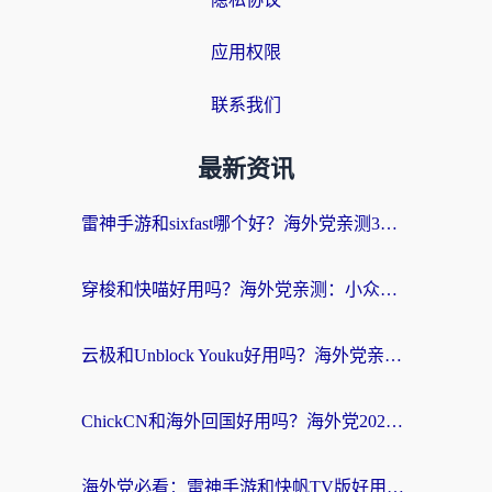
应用权限
联系我们
最新资讯
雷神手游和sixfast哪个好？海外党亲测3款回国加速器，教你选对不踩坑
穿梭和快喵好用吗？海外党亲测：小众加速器对比+番茄加速器深度体验
云极和Unblock Youku好用吗？海外党亲测+2026回国加速器避坑指南
ChickCN和海外回国好用吗？海外党2026亲测：从手游到影音，选对加速器的3个关键
海外党必看：雷神手游和快帆TV版好用吗？3步选对回国加速器不踩坑