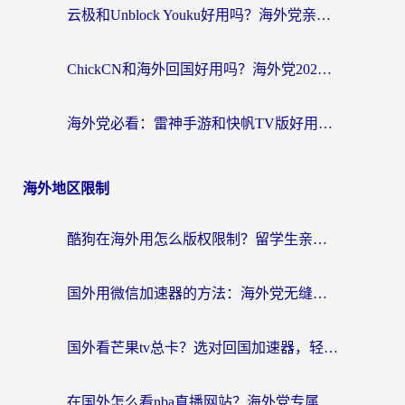
云极和Unblock Youku好用吗？海外党亲测+2026回国加速器避坑指南
ChickCN和海外回国好用吗？海外党2026亲测：从手游到影音，选对加速器的3个关键
海外党必看：雷神手游和快帆TV版好用吗？3步选对回国加速器不踩坑
海外地区限制
酷狗在海外用怎么版权限制？留学生亲测：3步解决听国内音乐难题
国外用微信加速器的方法：海外党无缝连接国内生活的实用指南
国外看芒果tv总卡？选对回国加速器，轻松追《浪姐》不费劲
在国外怎么看nba直播网站？海外党专属体育观赛指南，告别地区限制！