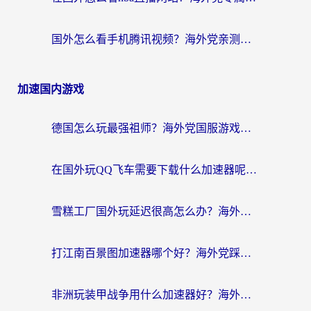
国外怎么看手机腾讯视频？海外党亲测有效的追剧加速器选择指南
加速国内游戏
德国怎么玩最强祖师？海外党国服游戏加速器选择全攻略（附宝可梦Online实测）
在国外玩QQ飞车需要下载什么加速器呢？海外党亲测有效的国服游戏加速指南
雪糕工厂国外玩延迟很高怎么办？海外玩家国服游戏加速终极攻略（附实测推荐）
打江南百景图加速器哪个好？海外党踩坑N次后，终于找到不卡的秘诀
非洲玩装甲战争用什么加速器好？海外党亲测有效的国服游戏加速方案