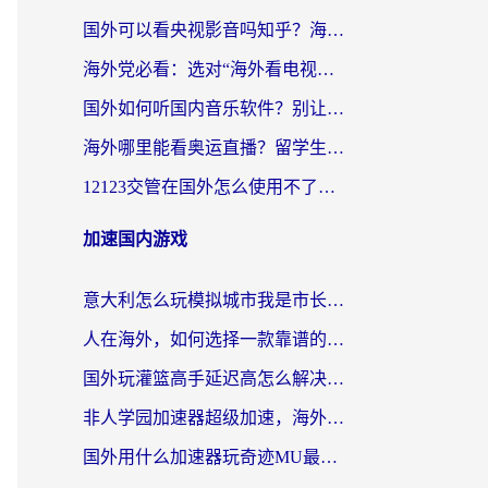
国外可以看央视影音吗知乎？海外党亲测有效的回国加速方案
海外党必看：选对“海外看电视剧软件”，再也不用愁国内剧刷不了
国外如何听国内音乐软件？别让地域限制，断了你的中文歌单
海外哪里能看奥运直播？留学生&海外华人必看的体育赛事观赛终极指南
12123交管在国外怎么使用不了？海外华人必看的无缝访问国内资源指南
加速国内游戏
意大利怎么玩模拟城市我是市长？海外党国服游戏加速终极攻略（附三国3量子特攻解决办法）
人在海外，如何选择一款靠谱的玩剑灵2加速器？
国外玩灌篮高手延迟高怎么解决？海外玩家国服游戏加速终极指南
非人学园加速器超级加速，海外玩家重返国服的通行证
国外用什么加速器玩奇迹MU最好？2026海外玩家国服游戏加速全攻略