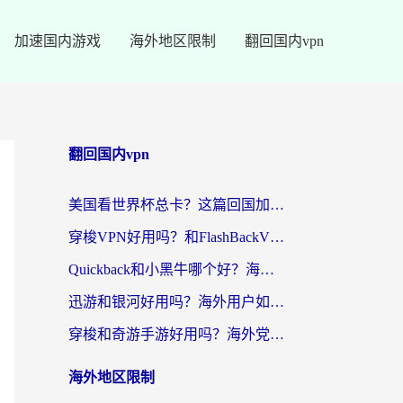
加速国内游戏
海外地区限制
翻回国内vpn
翻回国内vpn
美国看世界杯总卡？这篇回国加速器指南帮你无缝刷国内资源（附苹果手机VPN设置步骤）
穿梭VPN好用吗？和FlashBackVPN对比哪个回国效果更好？
Quickback和小黑牛哪个好？海外党亲测指南，选对回国加速器秒回国内
迅游和银河好用吗？海外用户如何选择回国加速器实现无缝访问国内资源
穿梭和奇游手游好用吗？海外党亲测3款回国加速器，附蜜蜂加速器七天试用攻略
海外地区限制