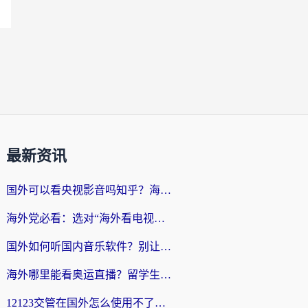
最新资讯
国外可以看央视影音吗知乎？海外党亲测有效的回国加速方案
海外党必看：选对“海外看电视剧软件”，再也不用愁国内剧刷不了
国外如何听国内音乐软件？别让地域限制，断了你的中文歌单
海外哪里能看奥运直播？留学生&海外华人必看的体育赛事观赛终极指南
12123交管在国外怎么使用不了？海外华人必看的无缝访问国内资源指南