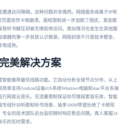
遭遇访问障碍。这种问题并非偶然。网络服务商基于IP地
时页面突然卡顿崩溃。版权限制进一步加剧了困扰，某些歌
深夜听书解压却被无情拒绝访问。类似情况也发生在其他服
加速器的第一步就是认识根源，网络封锁不只是技术壁垒，
非常成熟。
完美解决方案
置智能推荐最优线路功能。它自动分析全球节点分布，从上
持Android设备iOS系统Windows电脑和mac平台多端
运行网易云音乐。无流量限制保证你尽情探索音乐库，智能
专线针对听歌和听书场景，独享100M带宽杜绝了卡顿现
。专业的技术团队后台监控随时响应售后问题。真人客服24
音乐的实时需求。