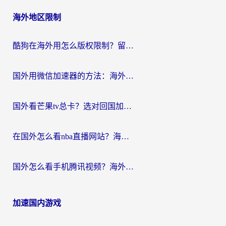
海外地区限制
酷狗在海外用怎么版权限制？留学生亲测：3步解决听国内音乐难题
国外用微信加速器的方法：海外党无缝连接国内生活的实用指南
国外看芒果tv总卡？选对回国加速器，轻松追《浪姐》不费劲
在国外怎么看nba直播网站？海外党专属体育观赛指南，告别地区限制！
国外怎么看手机腾讯视频？海外党亲测有效的追剧加速器选择指南
加速国内游戏