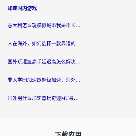
加速国内游戏
意大利怎么玩模拟城市我是市长？海外党国服游戏加速终极攻略（附三国3量子特攻解决办法）
人在海外，如何选择一款靠谱的玩剑灵2加速器？
国外玩灌篮高手延迟高怎么解决？海外玩家国服游戏加速终极指南
非人学园加速器超级加速，海外玩家重返国服的通行证
国外用什么加速器玩奇迹MU最好？2026海外玩家国服游戏加速全攻略
下载应用