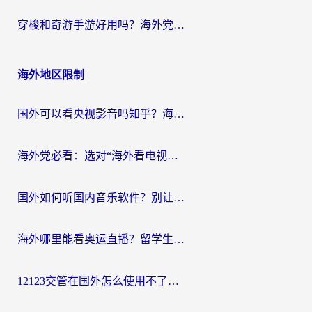
穿梭和奇游手游好用吗？海外党亲测3款回国加速器，附蜜蜂加速器七天试用攻略
海外地区限制
国外可以看央视影音吗知乎？海外党亲测有效的回国加速方案
海外党必看：选对“海外看电视剧软件”，再也不用愁国内剧刷不了
国外如何听国内音乐软件？别让地域限制，断了你的中文歌单
海外哪里能看奥运直播？留学生&海外华人必看的体育赛事观赛终极指南
12123交管在国外怎么使用不了？海外华人必看的无缝访问国内资源指南