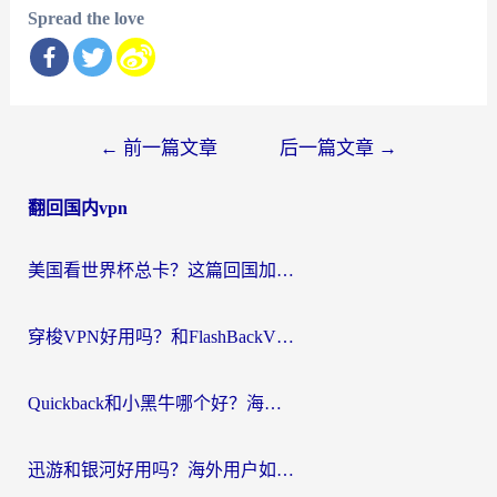
Spread the love
文
←
前一篇文章
后一篇文章
→
章
翻回国内vpn
导
航
美国看世界杯总卡？这篇回国加速器指南帮你无缝刷国内资源（附苹果手机VPN设置步骤）
穿梭VPN好用吗？和FlashBackVPN对比哪个回国效果更好？
Quickback和小黑牛哪个好？海外党亲测指南，选对回国加速器秒回国内
迅游和银河好用吗？海外用户如何选择回国加速器实现无缝访问国内资源