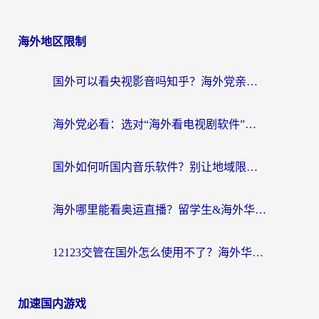
海外地区限制
国外可以看央视影音吗知乎？海外党亲测有效的回国加速方案
海外党必看：选对“海外看电视剧软件”，再也不用愁国内剧刷不了
国外如何听国内音乐软件？别让地域限制，断了你的中文歌单
海外哪里能看奥运直播？留学生&海外华人必看的体育赛事观赛终极指南
12123交管在国外怎么使用不了？海外华人必看的无缝访问国内资源指南
加速国内游戏