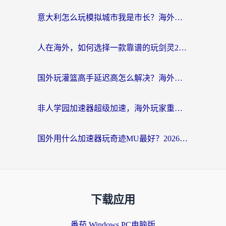
意大利怎么玩模拟城市我是市长？海外党国服游戏加速终极攻略（附三国3量子特攻解决办法）
人在海外，如何选择一款靠谱的玩剑灵2加速器？
国外玩灌篮高手延迟高怎么解决？海外玩家国服游戏加速终极指南
非人学园加速器超级加速，海外玩家重返国服的通行证
国外用什么加速器玩奇迹MU最好？2026海外玩家国服游戏加速全攻略
下载应用
番茄 Windows PC电脑版