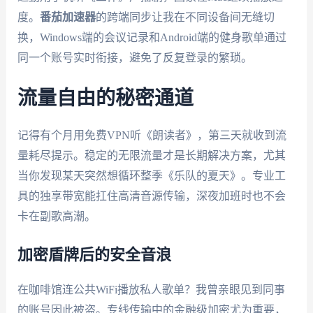
度。
番茄加速器
的跨端同步让我在不同设备间无缝切
换，Windows端的会议记录和Android端的健身歌单通过
同一个账号实时衔接，避免了反复登录的繁琐。
流量自由的秘密通道
记得有个月用免费VPN听《朗读者》，第三天就收到流
量耗尽提示。稳定的无限流量才是长期解决方案，尤其
当你发现某天突然想循环整季《乐队的夏天》。专业工
具的独享带宽能扛住高清音源传输，深夜加班时也不会
卡在副歌高潮。
加密盾牌后的安全音浪
在咖啡馆连公共WiFi播放私人歌单？我曾亲眼见到同事
的账号因此被盗。专线传输中的金融级加密尤为重要，