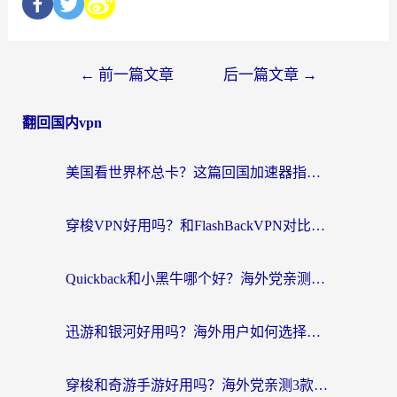
←
前一篇文章
后一篇文章
→
翻回国内vpn
美国看世界杯总卡？这篇回国加速器指南帮你无缝刷国内资源（附苹果手机VPN设置步骤）
穿梭VPN好用吗？和FlashBackVPN对比哪个回国效果更好？
Quickback和小黑牛哪个好？海外党亲测指南，选对回国加速器秒回国内
迅游和银河好用吗？海外用户如何选择回国加速器实现无缝访问国内资源
穿梭和奇游手游好用吗？海外党亲测3款回国加速器，附蜜蜂加速器七天试用攻略