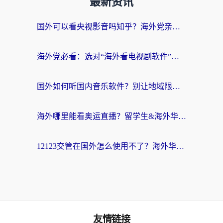
最新资讯
国外可以看央视影音吗知乎？海外党亲测有效的回国加速方案
海外党必看：选对“海外看电视剧软件”，再也不用愁国内剧刷不了
国外如何听国内音乐软件？别让地域限制，断了你的中文歌单
海外哪里能看奥运直播？留学生&海外华人必看的体育赛事观赛终极指南
12123交管在国外怎么使用不了？海外华人必看的无缝访问国内资源指南
友情链接