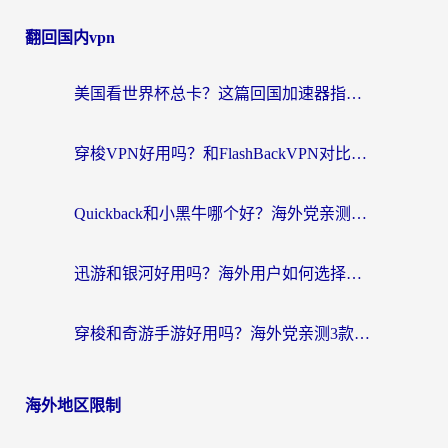
翻回国内vpn
美国看世界杯总卡？这篇回国加速器指南帮你无缝刷国内资源（附苹果手机VPN设置步骤）
穿梭VPN好用吗？和FlashBackVPN对比哪个回国效果更好？
Quickback和小黑牛哪个好？海外党亲测指南，选对回国加速器秒回国内
迅游和银河好用吗？海外用户如何选择回国加速器实现无缝访问国内资源
穿梭和奇游手游好用吗？海外党亲测3款回国加速器，附蜜蜂加速器七天试用攻略
海外地区限制