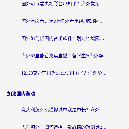
国外可以看央视影音吗知乎？海外党亲测有效的回国加速方案
海外党必看：选对“海外看电视剧软件”，再也不用愁国内剧刷不了
国外如何听国内音乐软件？别让地域限制，断了你的中文歌单
海外哪里能看奥运直播？留学生&海外华人必看的体育赛事观赛终极指南
12123交管在国外怎么使用不了？海外华人必看的无缝访问国内资源指南
加速国内游戏
意大利怎么玩模拟城市我是市长？海外党国服游戏加速终极攻略（附三国3量子特攻解决办法）
人在海外，如何选择一款靠谱的玩剑灵2加速器？