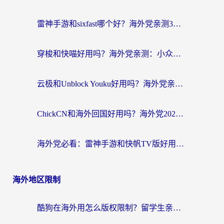
雷神手游和sixfast哪个好？海外党亲测3款回国加速器，教你选对不踩坑
穿梭和快喵好用吗？海外党亲测：小众加速器对比+番茄加速器深度体验
云极和Unblock Youku好用吗？海外党亲测+2026回国加速器避坑指南
ChickCN和海外回国好用吗？海外党2026亲测：从手游到影音，选对加速器的3个关键
海外党必看：雷神手游和快帆TV版好用吗？3步选对回国加速器不踩坑
海外地区限制
酷狗在海外用怎么版权限制？留学生亲测：3步解决听国内音乐难题