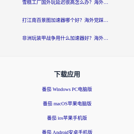
雪糕工厂国外玩延迟很高怎么办？海外玩家国服游戏加速终极攻略（附实测推荐）
打江南百景图加速器哪个好？海外党踩坑N次后，终于找到不卡的秘诀
非洲玩装甲战争用什么加速器好？海外党亲测有效的国服游戏加速方案
下载应用
番茄 Windows PC电脑版
番茄 macOS苹果电脑版
番茄 ios苹果手机版
番茄 Android安卓手机版