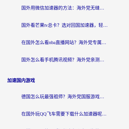
国外用微信加速器的方法：海外党无缝连接国内生活的实用指南
国外看芒果tv总卡？选对回国加速器，轻松追《浪姐》不费劲
在国外怎么看nba直播网站？海外党专属体育观赛指南，告别地区限制！
国外怎么看手机腾讯视频？海外党亲测有效的追剧加速器选择指南
加速国内游戏
德国怎么玩最强祖师？海外党国服游戏加速器选择全攻略（附宝可梦Online实测）
在国外玩QQ飞车需要下载什么加速器呢？海外党亲测有效的国服游戏加速指南