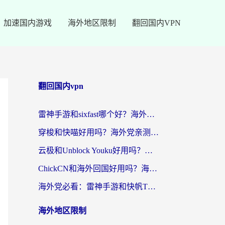
加速国内游戏
海外地区限制
翻回国内VPN
翻回国内vpn
雷神手游和sixfast哪个好？海外党亲测3款回国加速器，教你选对不踩坑
穿梭和快喵好用吗？海外党亲测：小众加速器对比+番茄加速器深度体验
云极和Unblock Youku好用吗？海外党亲测+2026回国加速器避坑指南
ChickCN和海外回国好用吗？海外党2026亲测：从手游到影音，选对加速器的3个关键
海外党必看：雷神手游和快帆TV版好用吗？3步选对回国加速器不踩坑
海外地区限制