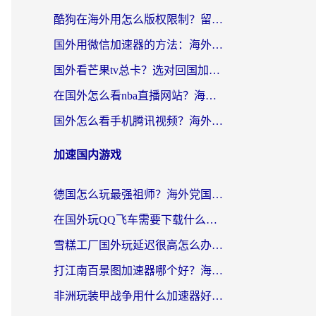
酷狗在海外用怎么版权限制？留学生亲测：3步解决听国内音乐难题
国外用微信加速器的方法：海外党无缝连接国内生活的实用指南
国外看芒果tv总卡？选对回国加速器，轻松追《浪姐》不费劲
在国外怎么看nba直播网站？海外党专属体育观赛指南，告别地区限制！
国外怎么看手机腾讯视频？海外党亲测有效的追剧加速器选择指南
加速国内游戏
德国怎么玩最强祖师？海外党国服游戏加速器选择全攻略（附宝可梦Online实测）
在国外玩QQ飞车需要下载什么加速器呢？海外党亲测有效的国服游戏加速指南
雪糕工厂国外玩延迟很高怎么办？海外玩家国服游戏加速终极攻略（附实测推荐）
打江南百景图加速器哪个好？海外党踩坑N次后，终于找到不卡的秘诀
非洲玩装甲战争用什么加速器好？海外党亲测有效的国服游戏加速方案