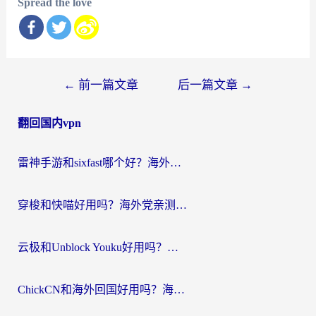
Spread the love
文
←
前一篇文章
后一篇文章
→
章
翻回国内vpn
导
航
雷神手游和sixfast哪个好？海外党亲测3款回国加速器，教你选对不踩坑
穿梭和快喵好用吗？海外党亲测：小众加速器对比+番茄加速器深度体验
云极和Unblock Youku好用吗？海外党亲测+2026回国加速器避坑指南
ChickCN和海外回国好用吗？海外党2026亲测：从手游到影音，选对加速器的3个关键