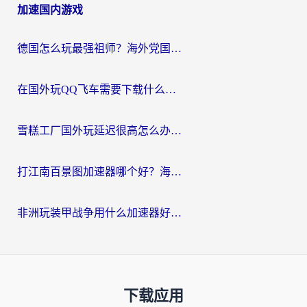
加速国内游戏
德国怎么玩最强祖师？海外党国服游戏加速器选择全攻略（附宝可梦Online实测）
在国外玩QQ飞车需要下载什么加速器呢？海外党亲测有效的国服游戏加速指南
雪糕工厂国外玩延迟很高怎么办？海外玩家国服游戏加速终极攻略（附实测推荐）
打江南百景图加速器哪个好？海外党踩坑N次后，终于找到不卡的秘诀
非洲玩装甲战争用什么加速器好？海外党亲测有效的国服游戏加速方案
下载应用