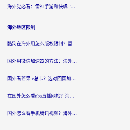
海外党必看：雷神手游和快帆TV版好用吗？3步选对回国加速器不踩坑
海外地区限制
酷狗在海外用怎么版权限制？留学生亲测：3步解决听国内音乐难题
国外用微信加速器的方法：海外党无缝连接国内生活的实用指南
国外看芒果tv总卡？选对回国加速器，轻松追《浪姐》不费劲
在国外怎么看nba直播网站？海外党专属体育观赛指南，告别地区限制！
国外怎么看手机腾讯视频？海外党亲测有效的追剧加速器选择指南