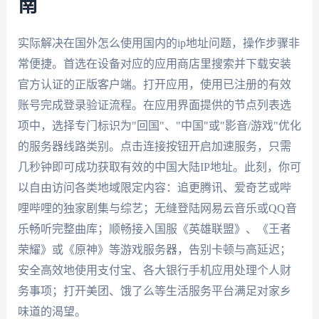
南
实际解决在国外怎么使用国内的ip地址问题，操作步骤非
常便捷。首选在设备对应的应用商店里搜索并下载安装
官方认证的正版客户端。打开应用，使用已注册的有效
账号完成登录验证流程。在应用界面提供的节点列表选
项中，选择专门标识为"回国"、"中国"或"影音/游戏"优化
的服务器线路类别。点击连接按钮开启加速服务，只需
几秒钟即可成功获取有效的中国大陆IP地址。此刻，你可
以自由访问各类地域限定内容：追更腾讯、爱奇艺或哔
哩哔哩的独家剧集与综艺；无缝登陆网易云音乐或QQ音
乐畅听完整曲库；顺畅接入国服《英雄联盟》、《王者
荣耀》或《原神》等游戏服务器，告别卡顿与高延迟；
安全高效地使用支付宝、各大银行手机应用处理个人财
务事项；打开美团、饿了么等生活服务平台满足对家乡
味道的渴望。