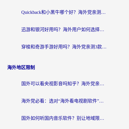
Quickback和小黑牛哪个好？海外党亲测指南，选对回国加速器秒回国内
迅游和银河好用吗？海外用户如何选择回国加速器实现无缝访问国内资源
穿梭和奇游手游好用吗？海外党亲测3款回国加速器，附蜜蜂加速器七天试用攻略
海外地区限制
国外可以看央视影音吗知乎？海外党亲测有效的回国加速方案
海外党必看：选对“海外看电视剧软件”，再也不用愁国内剧刷不了
国外如何听国内音乐软件？别让地域限制，断了你的中文歌单