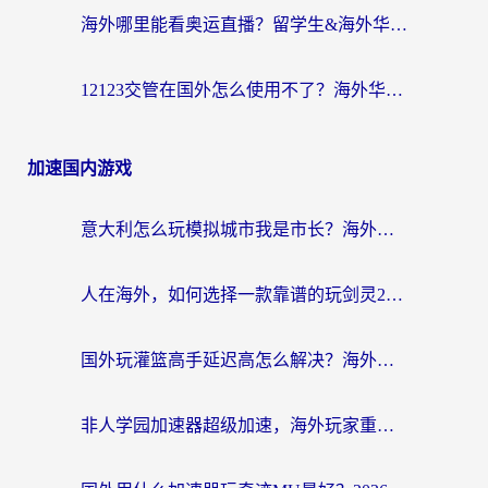
海外哪里能看奥运直播？留学生&海外华人必看的体育赛事观赛终极指南
12123交管在国外怎么使用不了？海外华人必看的无缝访问国内资源指南
加速国内游戏
意大利怎么玩模拟城市我是市长？海外党国服游戏加速终极攻略（附三国3量子特攻解决办法）
人在海外，如何选择一款靠谱的玩剑灵2加速器？
国外玩灌篮高手延迟高怎么解决？海外玩家国服游戏加速终极指南
非人学园加速器超级加速，海外玩家重返国服的通行证