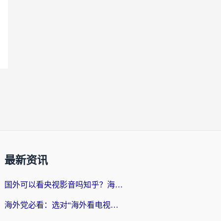
最新资讯
国外可以看央视影音吗知乎？海外党亲测有效的回国加速方案
海外党必看：选对“海外看电视剧软件”，再也不用愁国内剧刷不了