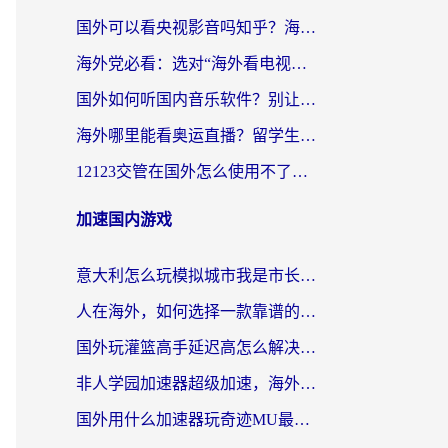
国外可以看央视影音吗知乎？海外党亲测有效的回国加速方案
海外党必看：选对“海外看电视剧软件”，再也不用愁国内剧刷不了
国外如何听国内音乐软件？别让地域限制，断了你的中文歌单
海外哪里能看奥运直播？留学生&海外华人必看的体育赛事观赛终极指南
12123交管在国外怎么使用不了？海外华人必看的无缝访问国内资源指南
加速国内游戏
意大利怎么玩模拟城市我是市长？海外党国服游戏加速终极攻略（附三国3量子特攻解决办法）
人在海外，如何选择一款靠谱的玩剑灵2加速器？
国外玩灌篮高手延迟高怎么解决？海外玩家国服游戏加速终极指南
非人学园加速器超级加速，海外玩家重返国服的通行证
国外用什么加速器玩奇迹MU最好？2026海外玩家国服游戏加速全攻略