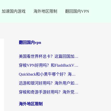
加速国内游戏
海外地区限制
翻回国内VPN
翻回国内vpn
美国看世界杯总卡？这篇回国加速器指南帮你无缝刷国内资源（附苹果手机VPN设置步骤）
穿梭VPN好用吗？和FlashBackVPN对比哪个回国效果更好？
Quickback和小黑牛哪个好？海外党亲测指南，选对回国加速器秒回国内
迅游和银河好用吗？海外用户如何选择回国加速器实现无缝访问国内资源
穿梭和奇游手游好用吗？海外党亲测3款回国加速器，附蜜蜂加速器七天试用攻略
海外地区限制