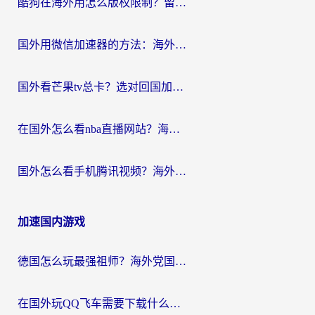
酷狗在海外用怎么版权限制？留学生亲测：3步解决听国内音乐难题
国外用微信加速器的方法：海外党无缝连接国内生活的实用指南
国外看芒果tv总卡？选对回国加速器，轻松追《浪姐》不费劲
在国外怎么看nba直播网站？海外党专属体育观赛指南，告别地区限制！
国外怎么看手机腾讯视频？海外党亲测有效的追剧加速器选择指南
加速国内游戏
德国怎么玩最强祖师？海外党国服游戏加速器选择全攻略（附宝可梦Online实测）
在国外玩QQ飞车需要下载什么加速器呢？海外党亲测有效的国服游戏加速指南