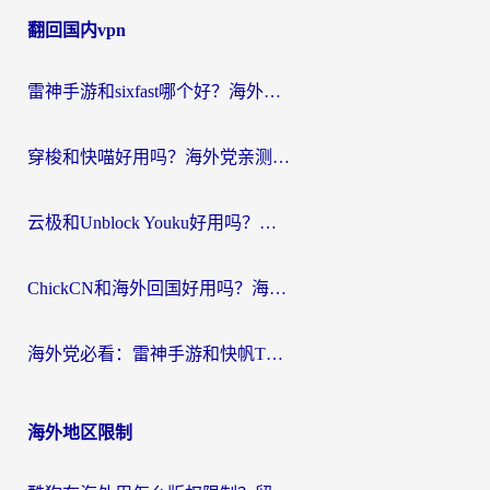
章
翻回国内vpn
导
航
雷神手游和sixfast哪个好？海外党亲测3款回国加速器，教你选对不踩坑
穿梭和快喵好用吗？海外党亲测：小众加速器对比+番茄加速器深度体验
云极和Unblock Youku好用吗？海外党亲测+2026回国加速器避坑指南
ChickCN和海外回国好用吗？海外党2026亲测：从手游到影音，选对加速器的3个关键
海外党必看：雷神手游和快帆TV版好用吗？3步选对回国加速器不踩坑
海外地区限制