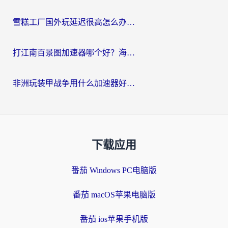
雪糕工厂国外玩延迟很高怎么办？海外玩家国服游戏加速终极攻略（附实测推荐）
打江南百景图加速器哪个好？海外党踩坑N次后，终于找到不卡的秘诀
非洲玩装甲战争用什么加速器好？海外党亲测有效的国服游戏加速方案
下载应用
番茄 Windows PC电脑版
番茄 macOS苹果电脑版
番茄 ios苹果手机版