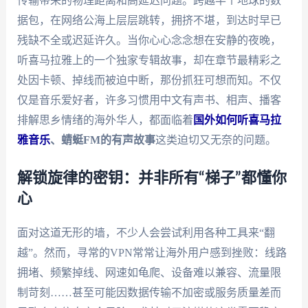
传输带来的物理距离和高延迟问题。跨越半个地球的数
据包，在网络公海上层层跳转，拥挤不堪，到达时早已
残缺不全或迟延许久。当你心心念念想在安静的夜晚，
听喜马拉雅上的一个独家专辑故事，却在章节最精彩之
处因卡顿、掉线而被迫中断，那份抓狂可想而知。不仅
仅是音乐爱好者，许多习惯用中文有声书、相声、播客
排解思乡情绪的海外华人，都面临着
国外如何听喜马拉
雅音乐
、蜻蜓FM的有声故事
这类迫切又无奈的问题。
解锁旋律的密钥：并非所有“梯子”都懂你
心
面对这道无形的墙，不少人会尝试利用各种工具来“翻
越”。然而，寻常的VPN常常让海外用户感到挫败：线路
拥堵、频繁掉线、网速如龟爬、设备难以兼容、流量限
制苛刻……甚至可能因数据传输不加密或服务质量差而