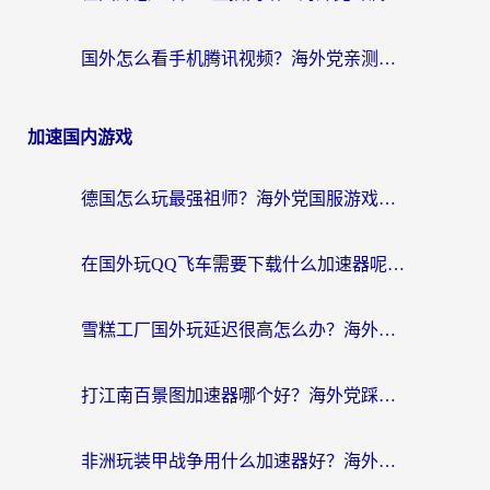
国外怎么看手机腾讯视频？海外党亲测有效的追剧加速器选择指南
加速国内游戏
德国怎么玩最强祖师？海外党国服游戏加速器选择全攻略（附宝可梦Online实测）
在国外玩QQ飞车需要下载什么加速器呢？海外党亲测有效的国服游戏加速指南
雪糕工厂国外玩延迟很高怎么办？海外玩家国服游戏加速终极攻略（附实测推荐）
打江南百景图加速器哪个好？海外党踩坑N次后，终于找到不卡的秘诀
非洲玩装甲战争用什么加速器好？海外党亲测有效的国服游戏加速方案