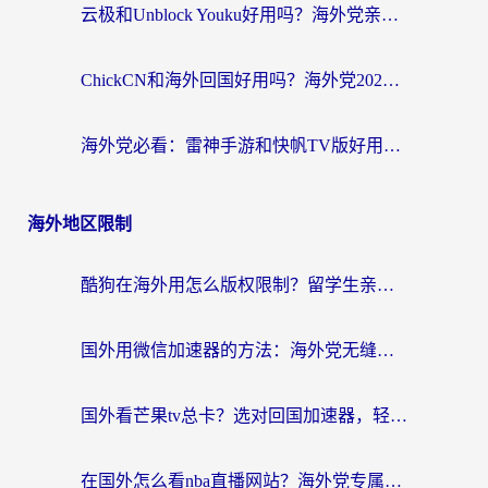
云极和Unblock Youku好用吗？海外党亲测+2026回国加速器避坑指南
ChickCN和海外回国好用吗？海外党2026亲测：从手游到影音，选对加速器的3个关键
海外党必看：雷神手游和快帆TV版好用吗？3步选对回国加速器不踩坑
海外地区限制
酷狗在海外用怎么版权限制？留学生亲测：3步解决听国内音乐难题
国外用微信加速器的方法：海外党无缝连接国内生活的实用指南
国外看芒果tv总卡？选对回国加速器，轻松追《浪姐》不费劲
在国外怎么看nba直播网站？海外党专属体育观赛指南，告别地区限制！