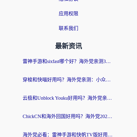
应用权限
联系我们
最新资讯
雷神手游和sixfast哪个好？海外党亲测3款回国加速器，教你选对不踩坑
穿梭和快喵好用吗？海外党亲测：小众加速器对比+番茄加速器深度体验
云极和Unblock Youku好用吗？海外党亲测+2026回国加速器避坑指南
ChickCN和海外回国好用吗？海外党2026亲测：从手游到影音，选对加速器的3个关键
海外党必看：雷神手游和快帆TV版好用吗？3步选对回国加速器不踩坑