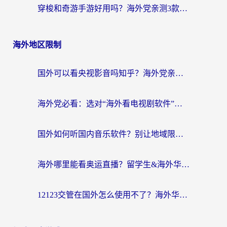
穿梭和奇游手游好用吗？海外党亲测3款回国加速器，附蜜蜂加速器七天试用攻略
海外地区限制
国外可以看央视影音吗知乎？海外党亲测有效的回国加速方案
海外党必看：选对“海外看电视剧软件”，再也不用愁国内剧刷不了
国外如何听国内音乐软件？别让地域限制，断了你的中文歌单
海外哪里能看奥运直播？留学生&海外华人必看的体育赛事观赛终极指南
12123交管在国外怎么使用不了？海外华人必看的无缝访问国内资源指南