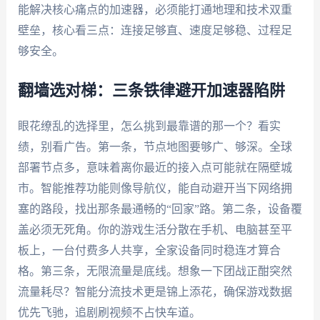
能解决核心痛点的加速器，必须能打通地理和技术双重
壁垒，核心看三点：连接足够直、速度足够稳、过程足
够安全。
翻墙选对梯：三条铁律避开加速器陷阱
眼花缭乱的选择里，怎么挑到最靠谱的那一个？看实
绩，别看广告。第一条，节点地图要够广、够深。全球
部署节点多，意味着离你最近的接入点可能就在隔壁城
市。智能推荐功能则像导航仪，能自动避开当下网络拥
塞的路段，找出那条最通畅的“回家”路。第二条，设备覆
盖必须无死角。你的游戏生活分散在手机、电脑甚至平
板上，一台付费多人共享，全家设备同时稳连才算合
格。第三条，无限流量是底线。想象一下团战正酣突然
流量耗尽？智能分流技术更是锦上添花，确保游戏数据
优先飞驰，追剧刷视频不占快车道。