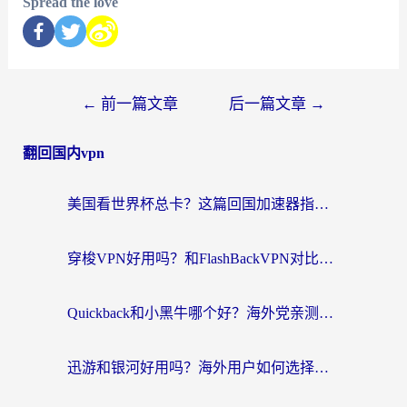
Spread the love
←
前一篇文章
后一篇文章
→
翻回国内vpn
美国看世界杯总卡？这篇回国加速器指南帮你无缝刷国内资源（附苹果手机VPN设置步骤）
穿梭VPN好用吗？和FlashBackVPN对比哪个回国效果更好？
Quickback和小黑牛哪个好？海外党亲测指南，选对回国加速器秒回国内
迅游和银河好用吗？海外用户如何选择回国加速器实现无缝访问国内资源