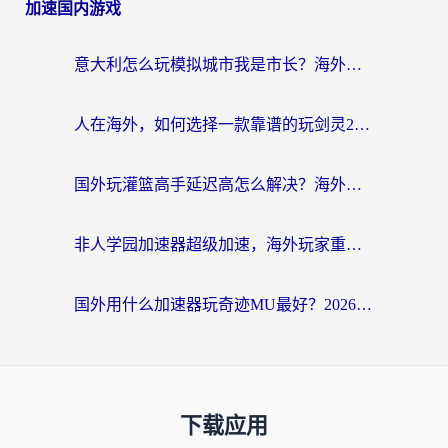
加速国内游戏
意大利怎么玩模拟城市我是市长？海外党国服游戏加速终极攻略（附三国3量子特攻解决办法）
人在海外，如何选择一款靠谱的玩剑灵2加速器？
国外玩灌篮高手延迟高怎么解决？海外玩家国服游戏加速终极指南
非人学园加速器超级加速，海外玩家重返国服的通行证
国外用什么加速器玩奇迹MU最好？2026海外玩家国服游戏加速全攻略
下载应用