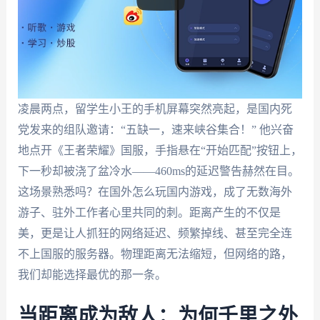
凌晨两点，留学生小王的手机屏幕突然亮起，是国内死
党发来的组队邀请：“五缺一，速来峡谷集合！” 他兴奋
地点开《王者荣耀》国服，手指悬在“开始匹配”按钮上，
下一秒却被浇了盆冷水——460ms的延迟警告赫然在目。
这场景熟悉吗？在国外怎么玩国内游戏，成了无数海外
游子、驻外工作者心里共同的刺。距离产生的不仅是
美，更是让人抓狂的网络延迟、频繁掉线、甚至完全连
不上国服的服务器。物理距离无法缩短，但网络的路，
我们却能选择最优的那一条。
当距离成为敌人：为何千里之外