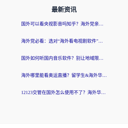
最新资讯
国外可以看央视影音吗知乎？海外党亲测有效的回国加速方案
海外党必看：选对“海外看电视剧软件”，再也不用愁国内剧刷不了
国外如何听国内音乐软件？别让地域限制，断了你的中文歌单
海外哪里能看奥运直播？留学生&海外华人必看的体育赛事观赛终极指南
12123交管在国外怎么使用不了？海外华人必看的无缝访问国内资源指南