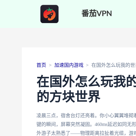
番茄VPN
首页
加速国内游戏
在国外怎么玩我的世
在国外怎么玩我
的方块世界
凌晨三点，宿舍台灯还亮着。你小心翼翼堆砌
键的瞬间，屏幕突然凝固。460ms延迟如同
外游子太熟悉了——物理距离拉扯着光缆，游