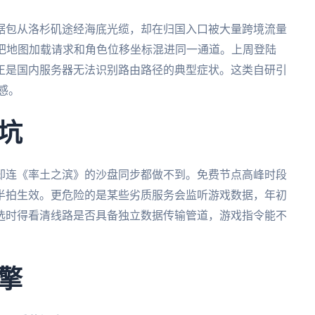
据包从洛杉矶途经海底光缆，却在归国入口被大量跨境流量
，把地图加载请求和角色位移坐标混进同一通道。上周登陆
正是国内服务器无法识别路由路径的典型症状。这类自研引
感。
坑
却连《率土之滨》的沙盘同步都做不到。免费节点高峰时段
半拍生效。更危险的是某些劣质服务会监听游戏数据，年初
选时得看清线路是否具备独立数据传输管道，游戏指令能不
擎