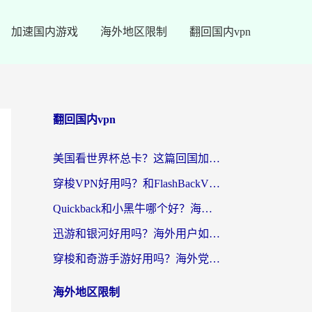
加速国内游戏
海外地区限制
翻回国内vpn
翻回国内vpn
美国看世界杯总卡？这篇回国加速器指南帮你无缝刷国内资源（附苹果手机VPN设置步骤）
穿梭VPN好用吗？和FlashBackVPN对比哪个回国效果更好？
Quickback和小黑牛哪个好？海外党亲测指南，选对回国加速器秒回国内
迅游和银河好用吗？海外用户如何选择回国加速器实现无缝访问国内资源
穿梭和奇游手游好用吗？海外党亲测3款回国加速器，附蜜蜂加速器七天试用攻略
海外地区限制