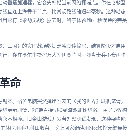
启动
番茄加速器
，它会先扫描当前网络拥堵点。你在伦敦登
专线直连上海骨干节点，比常规路线缩短40毫秒。这种动态
用它打《永劫无战》振刀时，终于体验到0.1秒误差的完美
歌：三国》的实时战场数据走独立传输层，结算阶段才启用
通行，你在墨尔本操控万人军团变阵时，沙盘士兵不会再卡
革命
源副本。宿舍电脑突然弹出室友的《我的世界》联机邀请。
专线更新剧情，PC端直接切换到游戏加速线路。底层协议构
轨永不相撞。旧金山游戏开发者刘默测试发现，这种架构能
宽，加州午休时用手机种田收菜，晚上回家继续用Mac操控无缝连接