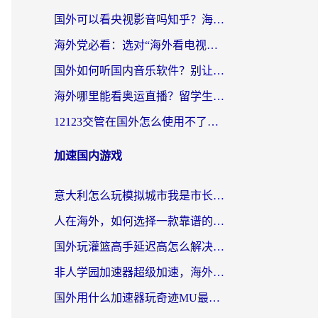
国外可以看央视影音吗知乎？海外党亲测有效的回国加速方案
海外党必看：选对“海外看电视剧软件”，再也不用愁国内剧刷不了
国外如何听国内音乐软件？别让地域限制，断了你的中文歌单
海外哪里能看奥运直播？留学生&海外华人必看的体育赛事观赛终极指南
12123交管在国外怎么使用不了？海外华人必看的无缝访问国内资源指南
加速国内游戏
意大利怎么玩模拟城市我是市长？海外党国服游戏加速终极攻略（附三国3量子特攻解决办法）
人在海外，如何选择一款靠谱的玩剑灵2加速器？
国外玩灌篮高手延迟高怎么解决？海外玩家国服游戏加速终极指南
非人学园加速器超级加速，海外玩家重返国服的通行证
国外用什么加速器玩奇迹MU最好？2026海外玩家国服游戏加速全攻略