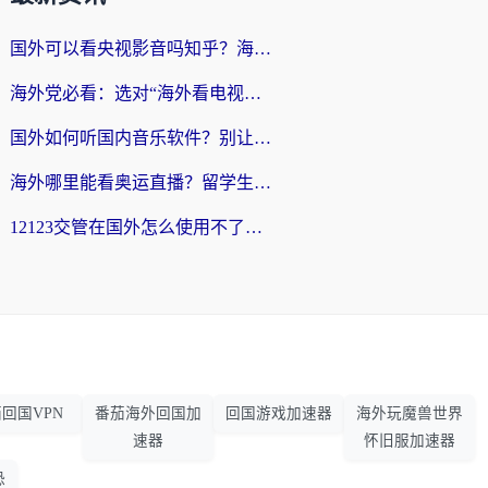
国外可以看央视影音吗知乎？海外党亲测有效的回国加速方案
海外党必看：选对“海外看电视剧软件”，再也不用愁国内剧刷不了
国外如何听国内音乐软件？别让地域限制，断了你的中文歌单
海外哪里能看奥运直播？留学生&海外华人必看的体育赛事观赛终极指南
12123交管在国外怎么使用不了？海外华人必看的无缝访问国内资源指南
回国VPN
番茄海外回国加
回国游戏加速器
海外玩魔兽世界
速器
怀旧服加速器
恐