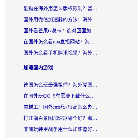
酷狗在海外用怎么版权限制？留学生亲测：3步解决听国内音乐难题
国外用微信加速器的方法：海外党无缝连接国内生活的实用指南
国外看芒果tv总卡？选对回国加速器，轻松追《浪姐》不费劲
在国外怎么看nba直播网站？海外党专属体育观赛指南，告别地区限制！
国外怎么看手机腾讯视频？海外党亲测有效的追剧加速器选择指南
加速国内游戏
德国怎么玩最强祖师？海外党国服游戏加速器选择全攻略（附宝可梦Online实测）
在国外玩QQ飞车需要下载什么加速器呢？海外党亲测有效的国服游戏加速指南
雪糕工厂国外玩延迟很高怎么办？海外玩家国服游戏加速终极攻略（附实测推荐）
打江南百景图加速器哪个好？海外党踩坑N次后，终于找到不卡的秘诀
非洲玩装甲战争用什么加速器好？海外党亲测有效的国服游戏加速方案