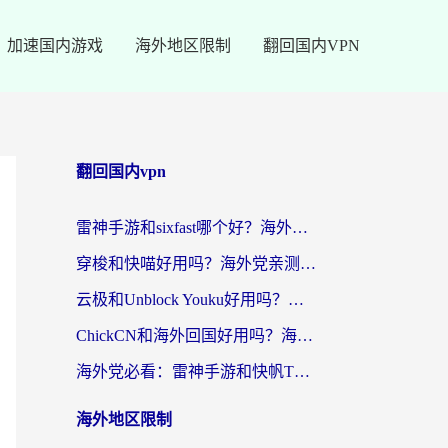
加速国内游戏
海外地区限制
翻回国内VPN
翻回国内vpn
雷神手游和sixfast哪个好？海外党亲测3款回国加速器，教你选对不踩坑
穿梭和快喵好用吗？海外党亲测：小众加速器对比+番茄加速器深度体验
云极和Unblock Youku好用吗？海外党亲测+2026回国加速器避坑指南
ChickCN和海外回国好用吗？海外党2026亲测：从手游到影音，选对加速器的3个关键
海外党必看：雷神手游和快帆TV版好用吗？3步选对回国加速器不踩坑
海外地区限制