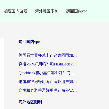
加速国内游戏
海外地区限制
翻回国内vpn
翻回国内vpn
美国看世界杯总卡？这篇回国加速器指南帮你无缝刷国内资源（附苹果手机VPN设置步骤）
穿梭VPN好用吗？和FlashBackVPN对比哪个回国效果更好？
Quickback和小黑牛哪个好？海外党亲测指南，选对回国加速器秒回国内
迅游和银河好用吗？海外用户如何选择回国加速器实现无缝访问国内资源
穿梭和奇游手游好用吗？海外党亲测3款回国加速器，附蜜蜂加速器七天试用攻略
海外地区限制