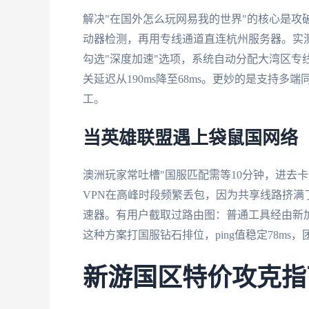
解决"在国外怎么玩网易我的世界"的核心是攻
动器检测，再用专线通道直连杭州服务器。实
勾选"深度加速"选项，系统自动分配大湾区专
关延迟从190ms降至68ms。更妙的是支持
工。
当英雄联盟遇上袋鼠国网络
澳洲玩家常吐槽"国服匹配需等10分钟，进去卡成
VPN在高峰时段频繁丢包，因为共享线路挤
速器。有用户截取过路由图：普通工具经由新
这种方案打国服钻石排位，ping值稳定78ms，
新游国区特价攻克指