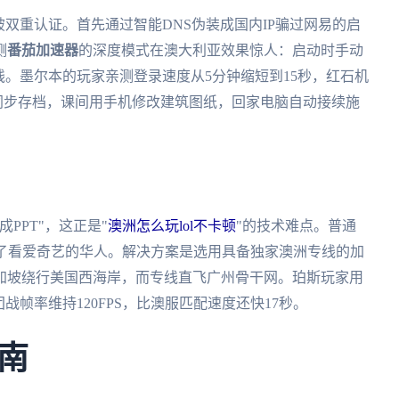
破双重认证。首先通过智能DNS伪装成国内IP骗过网易的启
测
番茄加速器
的深度模式在澳大利亚效果惊人：启动时手动
线。墨尔本的玩家亲测登录速度从5分钟缩短到15秒，红石机
多端同步存档，课间用手机修改建筑图纸，回家电脑自动接续施
PPT"，这正是"
澳洲怎么玩lol不卡顿
"的技术难点。普通
满了看爱奇艺的华人。解决方案是选用具备独家澳洲专线的加
加坡绕行美国西海岸，而专线直飞广州骨干网。珀斯玩家用
团战帧率维持120FPS，比澳服匹配速度还快17秒。
南