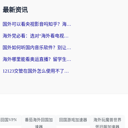
最新资讯
国外可以看央视影音吗知乎？海外党亲测有效的回国加速方案
海外党必看：选对“海外看电视剧软件”，再也不用愁国内剧刷不了
国外如何听国内音乐软件？别让地域限制，断了你的中文歌单
海外哪里能看奥运直播？留学生&海外华人必看的体育赛事观赛终极指南
12123交管在国外怎么使用不了？海外华人必看的无缝访问国内资源指南
回国VPN
番茄海外回国加
回国游戏加速器
海外玩魔兽世界
速器
怀旧服加速器