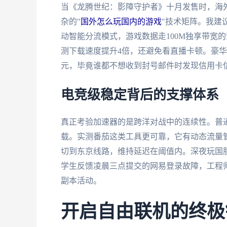
当《龙腾世纪：影障守护者》十月发售时，海外玩
杂的"
国外怎么玩国内的游戏
"技术矩阵。我建
动智能分流模式，游戏数据走100M独享带宽
测下载速度提升4倍，还避免看直播卡顿。豪华
元，毕竟谁都不想收到封号邮件时发现信用卡
电竞级稳定背后的支撑体系
真正考验加速器的是跨洋对战中的连续性。普通
载。实测番茄这类工具更可靠，它有动态流量管
切到东京线路，维持延迟在阈值内。深夜玩国
学生反馈凌晨三点提交的网易登录故障，工程师
副本活动。
开启自由联机的终极