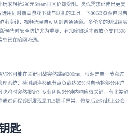
家想抢298元Steam国区价却受阻。类似需求延伸出更复
议选用同时覆盖游戏下载与联机的工具：下80GB资源包时启
的沪港专线，视频流量自动切到普通通道。多伦多的测试组实
版预售时安全防护尤为重要，有加密隧道才敢放心支付398
信息已在暗网流通。
VPN可能在关键团战突然跳到200ms，根源是单一节点过
理系统：检测到洛杉矶节点负载达85%时自动将部分用户
服吃鸡时突然报错？专业团队5分钟内响应很关键，有北美留
通过远程诊断发现是TLS握手异常，修复后正好赶上公会
钥匙