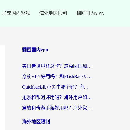
加速国内游戏
海外地区限制
翻回国内VPN
翻回国内vpn
美国看世界杯总卡？这篇回国加速器指南帮你无缝刷国内资源（附苹果手机VPN设置步骤）
穿梭VPN好用吗？和FlashBackVPN对比哪个回国效果更好？
Quickback和小黑牛哪个好？海外党亲测指南，选对回国加速器秒回国内
迅游和银河好用吗？海外用户如何选择回国加速器实现无缝访问国内资源
穿梭和奇游手游好用吗？海外党亲测3款回国加速器，附蜜蜂加速器七天试用攻略
海外地区限制