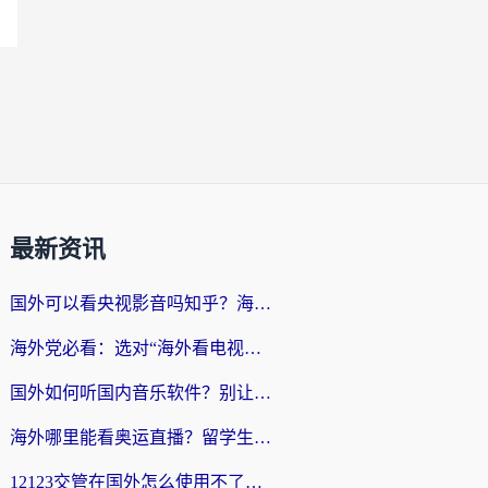
最新资讯
国外可以看央视影音吗知乎？海外党亲测有效的回国加速方案
海外党必看：选对“海外看电视剧软件”，再也不用愁国内剧刷不了
国外如何听国内音乐软件？别让地域限制，断了你的中文歌单
海外哪里能看奥运直播？留学生&海外华人必看的体育赛事观赛终极指南
12123交管在国外怎么使用不了？海外华人必看的无缝访问国内资源指南