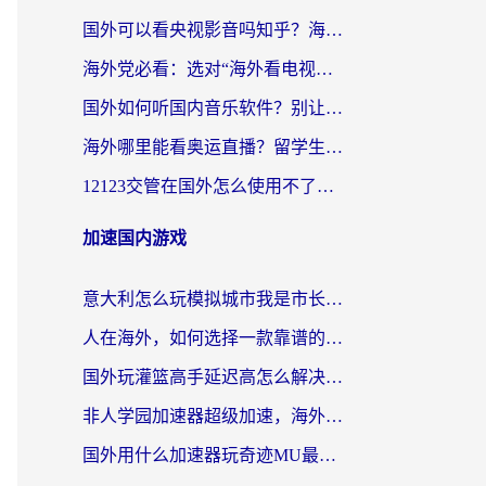
国外可以看央视影音吗知乎？海外党亲测有效的回国加速方案
海外党必看：选对“海外看电视剧软件”，再也不用愁国内剧刷不了
国外如何听国内音乐软件？别让地域限制，断了你的中文歌单
海外哪里能看奥运直播？留学生&海外华人必看的体育赛事观赛终极指南
12123交管在国外怎么使用不了？海外华人必看的无缝访问国内资源指南
加速国内游戏
意大利怎么玩模拟城市我是市长？海外党国服游戏加速终极攻略（附三国3量子特攻解决办法）
人在海外，如何选择一款靠谱的玩剑灵2加速器？
国外玩灌篮高手延迟高怎么解决？海外玩家国服游戏加速终极指南
非人学园加速器超级加速，海外玩家重返国服的通行证
国外用什么加速器玩奇迹MU最好？2026海外玩家国服游戏加速全攻略