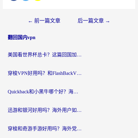
文
←
前一篇文章
后一篇文章
→
章
翻回国内vpn
导
航
美国看世界杯总卡？这篇回国加速器指南帮你无缝刷国内资源（附苹果手机VPN设置步骤）
穿梭VPN好用吗？和FlashBackVPN对比哪个回国效果更好？
Quickback和小黑牛哪个好？海外党亲测指南，选对回国加速器秒回国内
迅游和银河好用吗？海外用户如何选择回国加速器实现无缝访问国内资源
穿梭和奇游手游好用吗？海外党亲测3款回国加速器，附蜜蜂加速器七天试用攻略