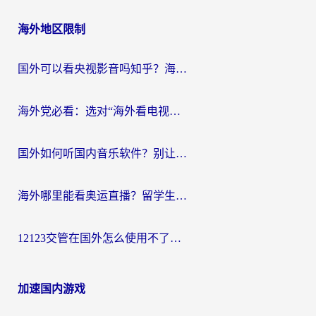
海外地区限制
国外可以看央视影音吗知乎？海外党亲测有效的回国加速方案
海外党必看：选对“海外看电视剧软件”，再也不用愁国内剧刷不了
国外如何听国内音乐软件？别让地域限制，断了你的中文歌单
海外哪里能看奥运直播？留学生&海外华人必看的体育赛事观赛终极指南
12123交管在国外怎么使用不了？海外华人必看的无缝访问国内资源指南
加速国内游戏