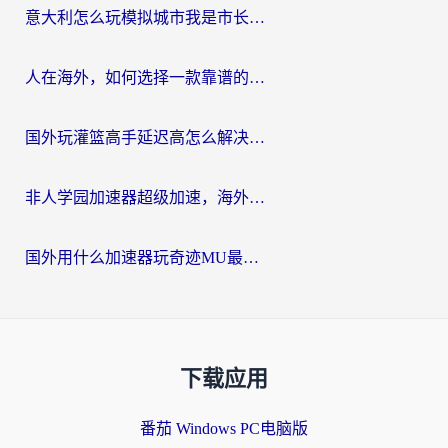
意大利怎么玩模拟城市我是市长？海外党国服游戏加速终极攻略（附三国3量子特攻解决办法）
人在海外，如何选择一款靠谱的玩剑灵2加速器？
国外玩灌篮高手延迟高怎么解决？海外玩家国服游戏加速终极指南
非人学园加速器超级加速，海外玩家重返国服的通行证
国外用什么加速器玩奇迹MU最好？2026海外玩家国服游戏加速全攻略
下载应用
番茄 Windows PC电脑版