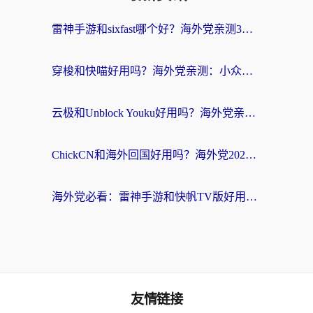
雷神手游和sixfast哪个好？海外党亲测3款回国加速器，教你选对不踩坑
穿梭和快喵好用吗？海外党亲测：小众加速器对比+番茄加速器深度体验
云极和Unblock Youku好用吗？海外党亲测+2026回国加速器避坑指南
ChickCN和海外回国好用吗？海外党2026亲测：从手游到影音，选对加速器的3个关键
海外党必看：雷神手游和快帆TV版好用吗？3步选对回国加速器不踩坑
友情链接