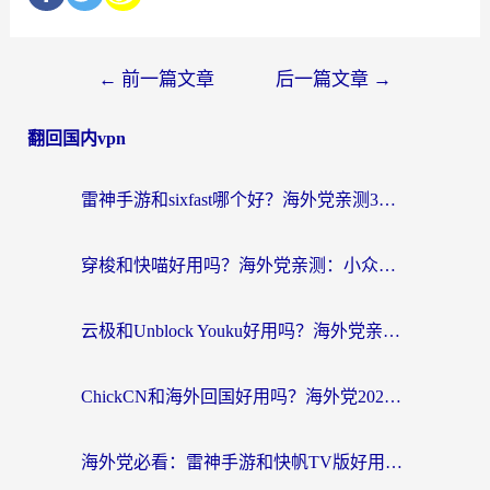
←
前一篇文章
后一篇文章
→
翻回国内vpn
雷神手游和sixfast哪个好？海外党亲测3款回国加速器，教你选对不踩坑
穿梭和快喵好用吗？海外党亲测：小众加速器对比+番茄加速器深度体验
云极和Unblock Youku好用吗？海外党亲测+2026回国加速器避坑指南
ChickCN和海外回国好用吗？海外党2026亲测：从手游到影音，选对加速器的3个关键
海外党必看：雷神手游和快帆TV版好用吗？3步选对回国加速器不踩坑