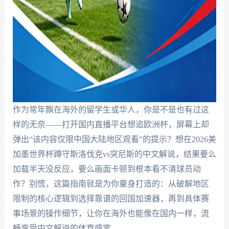
作为常年飘在海外的留学生或华人，你是不是也有过这
样的无奈——打开国内直播平台想追欧洲杯，屏幕上却
弹出“该内容仅限中国大陆地区观看”的提示？想在2026美
加墨世界杯蹲守斯洛伐克vs突尼斯的中文解说，结果要么
加载半天没反应，要么画面卡顿到根本看不清球员动
作？别慌，这篇指南就是为你量身打造的：从破解地区
限制的核心逻辑到选择靠谱的回国加速器，再到具体赛
事场景的操作细节，让你在海外也能像在国内一样，流
畅享受中文解说的体育盛宴。