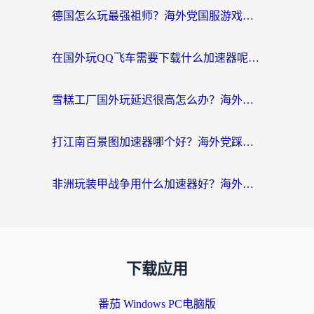
德国怎么玩最强祖师？海外党国服游戏加速器选择全攻略（附宝可梦Online实测）
在国外玩QQ飞车需要下载什么加速器呢？海外党亲测有效的国服游戏加速指南
雪糕工厂国外玩延迟很高怎么办？海外玩家国服游戏加速终极攻略（附实测推荐）
打江南百景图加速器哪个好？海外党踩坑N次后，终于找到不卡的秘诀
非洲玩装甲战争用什么加速器好？海外党亲测有效的国服游戏加速方案
下载应用
番茄 Windows PC电脑版