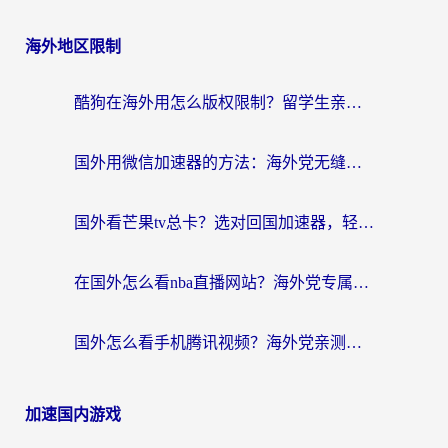
海外地区限制
酷狗在海外用怎么版权限制？留学生亲测：3步解决听国内音乐难题
国外用微信加速器的方法：海外党无缝连接国内生活的实用指南
国外看芒果tv总卡？选对回国加速器，轻松追《浪姐》不费劲
在国外怎么看nba直播网站？海外党专属体育观赛指南，告别地区限制！
国外怎么看手机腾讯视频？海外党亲测有效的追剧加速器选择指南
加速国内游戏