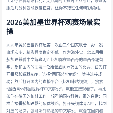
比如你在看斯洛伐克vs突尼斯的比赛时突然断连，联系客
服后几分钟就能恢复正常，让你不错过任何精彩瞬间。
2026美加墨世界杯观赛场景实
操
2026年美加墨世界杯是第一次由三个国家联合举办，赛
事场次多，精彩程度肯定不低。作为海外党，怎么用
番
茄加速器
看中文解说呢？比如你在墨西哥的墨西哥城留
学，想和国内的朋友一起看墨西哥vs韩国的比赛：首先打
开
番茄加速器
APP，选择“回国影音专线”，等待连接成
功；然后打开国内的直播平台（比如咪咕视频），搜索
“墨西哥vs韩国世界杯中文解说”，就能直接观看了。再比
如你在德国的柏林工作，想看德国vs科特迪瓦的直播：同
样连接
番茄加速器
的最优线路，打开央视体育APP，找到
对应的场次，就能听到熟悉的中文解说，就像在国内看