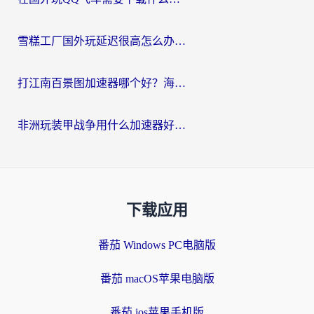
雪糕工厂国外玩延迟很高怎么办？海外玩家国服游戏加速终极攻略（附实测推荐）
打江南百景图加速器哪个好？海外党踩坑N次后，终于找到不卡的秘诀
非洲玩装甲战争用什么加速器好？海外党亲测有效的国服游戏加速方案
下载应用
番茄 Windows PC电脑版
番茄 macOS苹果电脑版
番茄 ios苹果手机版