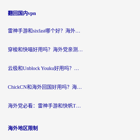
章
翻回国内vpn
导
航
雷神手游和sixfast哪个好？海外党亲测3款回国加速器，教你选对不踩坑
穿梭和快喵好用吗？海外党亲测：小众加速器对比+番茄加速器深度体验
云极和Unblock Youku好用吗？海外党亲测+2026回国加速器避坑指南
ChickCN和海外回国好用吗？海外党2026亲测：从手游到影音，选对加速器的3个关键
海外党必看：雷神手游和快帆TV版好用吗？3步选对回国加速器不踩坑
海外地区限制