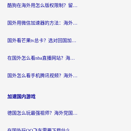
酷狗在海外用怎么版权限制？留学生亲测：3步解决听国内音乐难题
国外用微信加速器的方法：海外党无缝连接国内生活的实用指南
国外看芒果tv总卡？选对回国加速器，轻松追《浪姐》不费劲
在国外怎么看nba直播网站？海外党专属体育观赛指南，告别地区限制！
国外怎么看手机腾讯视频？海外党亲测有效的追剧加速器选择指南
加速国内游戏
德国怎么玩最强祖师？海外党国服游戏加速器选择全攻略（附宝可梦Online实测）
在国外玩QQ飞车需要下载什么加速器呢？海外党亲测有效的国服游戏加速指南