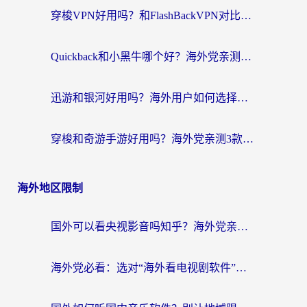
穿梭VPN好用吗？和FlashBackVPN对比哪个回国效果更好？
Quickback和小黑牛哪个好？海外党亲测指南，选对回国加速器秒回国内
迅游和银河好用吗？海外用户如何选择回国加速器实现无缝访问国内资源
穿梭和奇游手游好用吗？海外党亲测3款回国加速器，附蜜蜂加速器七天试用攻略
海外地区限制
国外可以看央视影音吗知乎？海外党亲测有效的回国加速方案
海外党必看：选对“海外看电视剧软件”，再也不用愁国内剧刷不了