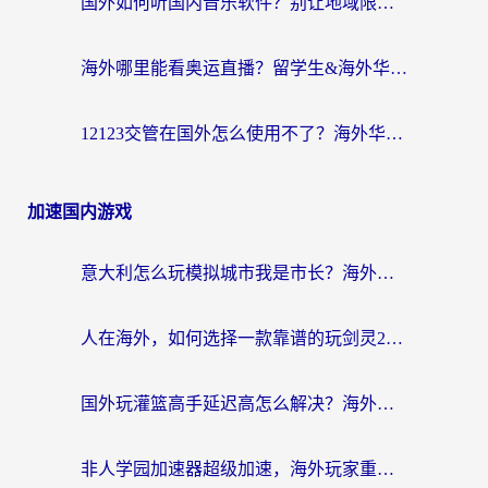
国外如何听国内音乐软件？别让地域限制，断了你的中文歌单
海外哪里能看奥运直播？留学生&海外华人必看的体育赛事观赛终极指南
12123交管在国外怎么使用不了？海外华人必看的无缝访问国内资源指南
加速国内游戏
意大利怎么玩模拟城市我是市长？海外党国服游戏加速终极攻略（附三国3量子特攻解决办法）
人在海外，如何选择一款靠谱的玩剑灵2加速器？
国外玩灌篮高手延迟高怎么解决？海外玩家国服游戏加速终极指南
非人学园加速器超级加速，海外玩家重返国服的通行证