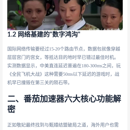
1.2 网络基建的"数字鸿沟"
国际网络传输要经过15-20个路由节点，数据包就像穿越
层层宫门的宫女，等抵达目的地时早已错过最佳时机。
实测数据显示，中美直连延迟普遍在180-300ms之间，玩
《全民飞机大战》这种需要50ms以下延迟的游戏时，战
机早已撞毁在第三关的陨石带。
二、番茄加速器六大核心功能解
密
正如敬妃最终找到与甄嬛结盟破局之道，海外用户也需