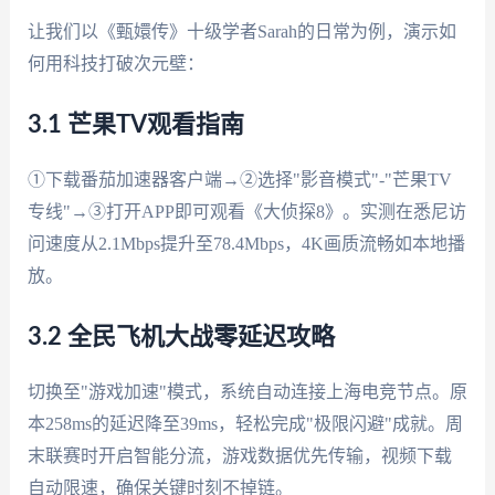
让我们以《甄嬛传》十级学者Sarah的日常为例，演示如
何用科技打破次元壁：
3.1 芒果TV观看指南
①下载番茄加速器客户端→②选择"影音模式"-"芒果TV
专线"→③打开APP即可观看《大侦探8》。实测在悉尼访
问速度从2.1Mbps提升至78.4Mbps，4K画质流畅如本地播
放。
3.2 全民飞机大战零延迟攻略
切换至"游戏加速"模式，系统自动连接上海电竞节点。原
本258ms的延迟降至39ms，轻松完成"极限闪避"成就。周
末联赛时开启智能分流，游戏数据优先传输，视频下载
自动限速，确保关键时刻不掉链。