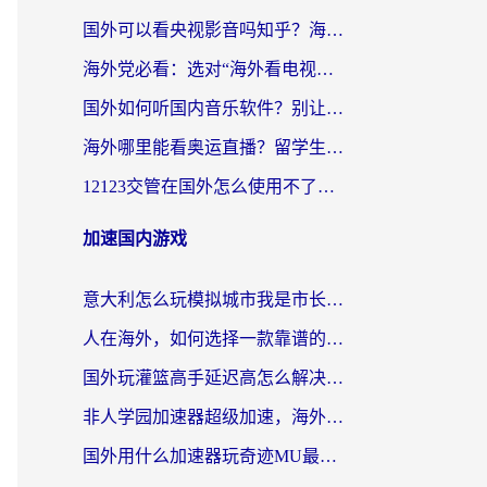
国外可以看央视影音吗知乎？海外党亲测有效的回国加速方案
海外党必看：选对“海外看电视剧软件”，再也不用愁国内剧刷不了
国外如何听国内音乐软件？别让地域限制，断了你的中文歌单
海外哪里能看奥运直播？留学生&海外华人必看的体育赛事观赛终极指南
12123交管在国外怎么使用不了？海外华人必看的无缝访问国内资源指南
加速国内游戏
意大利怎么玩模拟城市我是市长？海外党国服游戏加速终极攻略（附三国3量子特攻解决办法）
人在海外，如何选择一款靠谱的玩剑灵2加速器？
国外玩灌篮高手延迟高怎么解决？海外玩家国服游戏加速终极指南
非人学园加速器超级加速，海外玩家重返国服的通行证
国外用什么加速器玩奇迹MU最好？2026海外玩家国服游戏加速全攻略