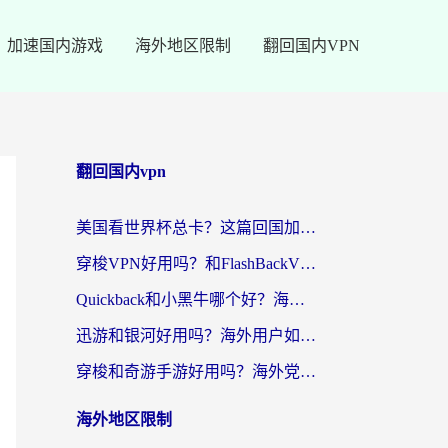
加速国内游戏
海外地区限制
翻回国内VPN
翻回国内vpn
美国看世界杯总卡？这篇回国加速器指南帮你无缝刷国内资源（附苹果手机VPN设置步骤）
穿梭VPN好用吗？和FlashBackVPN对比哪个回国效果更好？
Quickback和小黑牛哪个好？海外党亲测指南，选对回国加速器秒回国内
迅游和银河好用吗？海外用户如何选择回国加速器实现无缝访问国内资源
穿梭和奇游手游好用吗？海外党亲测3款回国加速器，附蜜蜂加速器七天试用攻略
海外地区限制