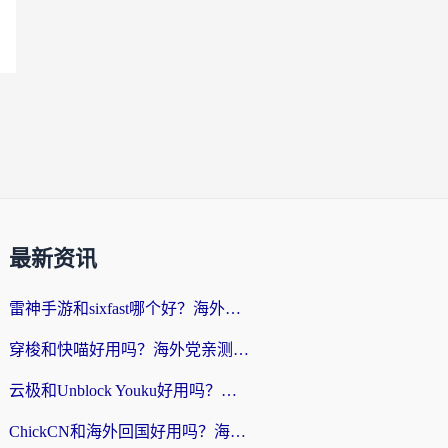
最新资讯
雷神手游和sixfast哪个好？海外党亲测3款回国加速器，教你选对不踩坑
穿梭和快喵好用吗？海外党亲测：小众加速器对比+番茄加速器深度体验
云极和Unblock Youku好用吗？海外党亲测+2026回国加速器避坑指南
ChickCN和海外回国好用吗？海外党2026亲测：从手游到影音，选对加速器的3个关键