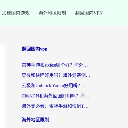
加速国内游戏
海外地区限制
翻回国内VPN
翻回国内vpn
雷神手游和sixfast哪个好？海外党亲测3款回国加速器，教你选对不踩坑
穿梭和快喵好用吗？海外党亲测：小众加速器对比+番茄加速器深度体验
云极和Unblock Youku好用吗？海外党亲测+2026回国加速器避坑指南
ChickCN和海外回国好用吗？海外党2026亲测：从手游到影音，选对加速器的3个关键
海外党必看：雷神手游和快帆TV版好用吗？3步选对回国加速器不踩坑
海外地区限制