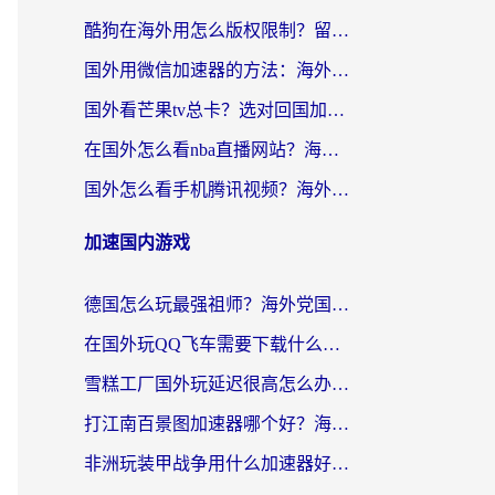
酷狗在海外用怎么版权限制？留学生亲测：3步解决听国内音乐难题
国外用微信加速器的方法：海外党无缝连接国内生活的实用指南
国外看芒果tv总卡？选对回国加速器，轻松追《浪姐》不费劲
在国外怎么看nba直播网站？海外党专属体育观赛指南，告别地区限制！
国外怎么看手机腾讯视频？海外党亲测有效的追剧加速器选择指南
加速国内游戏
德国怎么玩最强祖师？海外党国服游戏加速器选择全攻略（附宝可梦Online实测）
在国外玩QQ飞车需要下载什么加速器呢？海外党亲测有效的国服游戏加速指南
雪糕工厂国外玩延迟很高怎么办？海外玩家国服游戏加速终极攻略（附实测推荐）
打江南百景图加速器哪个好？海外党踩坑N次后，终于找到不卡的秘诀
非洲玩装甲战争用什么加速器好？海外党亲测有效的国服游戏加速方案